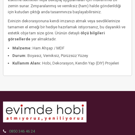
zemin sunar. Zımparalanmış ve verniksiz (ham) halde gönderildiği
için kutudan çıktığı anda tasarımınıza başlayabilirsiniz.
Evinizin dekorasyonuna kendi imzanızı atmak veya sevdiklerinize
tamamen el emeği bir hediye hazırlamak istiyorsanız, bu dayanıklı ve
estetik obje tam size göre. Ürünün detaylı
ölçü bilgileri
görsellerde
yer almaktadır.
Malzeme:
Ham Ahşap / MDF
Durum:
Boyasız, Verniksiz, Pürüzsüz Yüzey
Kullanım Alanı:
Hobi, Dekorasyon, Kendin Yap (DIY) Projeleri
0850 346 46 24