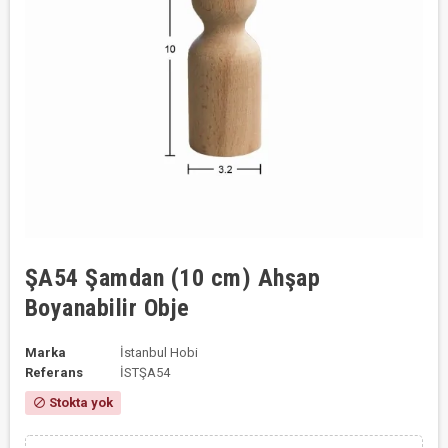
ŞA54 Şamdan (10 cm) Ahşap
Boyanabilir Obje
Marka
İstanbul Hobi
Referans
İSTŞA54
Stokta yok
block