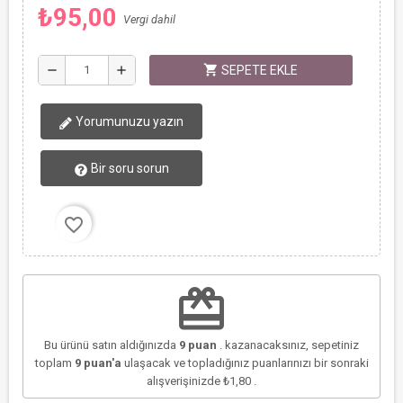
₺95,00
Vergi dahil
shopping_cart
remove
add
SEPETE EKLE
Yorumunuzu yazın
Bir soru sorun
favorite_border
redeem
Bu ürünü satın aldığınızda
9
puan
. kazanacaksınız, sepetiniz
toplam
9
puan'a
ulaşacak ve topladığınız puanlarınızı bir sonraki
alışverişinizde
₺1,80
.