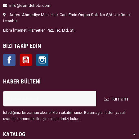
info@evimdehobi.com
Adres: Ahmediye Mah. Halk Cad. Emin Ongan Sok. No:8/A Üsküdar/
İstanbul
Libra İnternet Hizmetleri Paz. Tic. Ltd. Şti.
BIZI TAKIP EDIN
Facebook
YouTube
Instagram
HABER BÜLTENI
Tamam
İstediğiniz bir zaman abonelikten çıkabilirsiniz. Bu amaçla, lütfen yasal
uyarılar kısmındaki iletişim bilgilerimizi bulun.
KATALOG