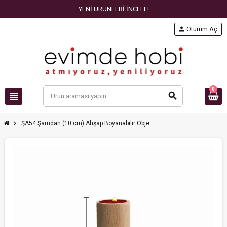
YENİ ÜRÜNLERİ İNCELE!
person
Oturum Aç
0
view_headline
search
chevron_right
ŞA54 Şamdan (10 cm) Ahşap Boyanabilir Obje