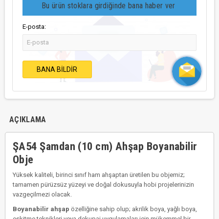
Bu ürün stoklara girdiğinde bana haber ver
E-posta:
BANA BILDIR
AÇIKLAMA
ŞA54 Şamdan (10 cm) Ahşap Boyanabilir
Obje
Yüksek kaliteli, birinci sınıf ham ahşaptan üretilen bu objemiz;
tamamen pürüzsüz yüzeyi ve doğal dokusuyla hobi projelerinizin
vazgeçilmezi olacak.
Boyanabilir ahşap
özelliğine sahip olup; akrilik boya, yağlı boya,
eskitme teknikleri veya dekupaj uygulamaları için mükemmel bir