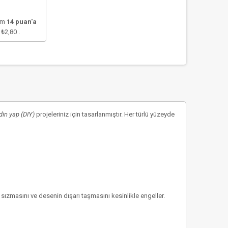
lam
14
puan'a
e
₺2,80
.
din yap (DIY)
projeleriniz için tasarlanmıştır. Her türlü yüzeyde
ızmasını ve desenin dışarı taşmasını kesinlikle engeller.