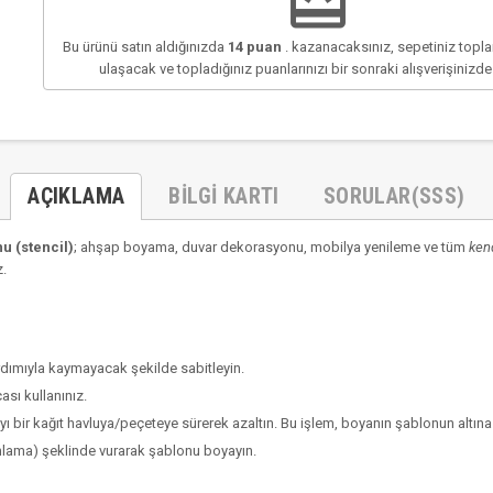
redeem
Bu ürünü satın aldığınızda
14
puan
. kazanacaksınız, sepetiniz top
ulaşacak ve topladığınız puanlarınızı bir sonraki alışverişinizd
AÇIKLAMA
BILGI KARTI
SORULAR(SSS)
 (stencil)
; ahşap boyama, duvar dekorasyonu, mobilya yenileme ve tüm
ken
z.
rdımıyla kaymayacak şekilde sabitleyin.
çası
kullanınız.
bir kağıt havluya/peçeteye sürerek azaltın. Bu işlem, boyanın şablonun altına s
ponlama) şeklinde vurarak şablonu boyayın.