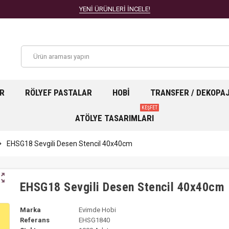
YENİ ÜRÜNLERİ İNCELE!
AR
RÖLYEF PASTALAR
HOBI
TRANSFER / DEKOPA
KEŞFET
ATÖLYE TASARIMLARI
n_right
EHSG18 Sevgili Desen Stencil 40x40cm
ut_map
EHSG18 Sevgili Desen Stencil 40x40cm
Marka
Evimde Hobi
Referans
EHSG1840