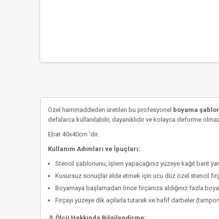
Özel hammaddeden üretilen bu profesyonel
boyama şablonu
defalarca kullanılabilir, dayanıklıdır ve kolayca deforme olma
Ebat 40x40cm 'dir.
Kullanım Adımları ve İpuçları:
Stencil şablonunu, işlem yapacağınız yüzeye kağıt bant ya
Kusursuz sonuçlar elde etmek için
ucu düz özel stencil fır
Boyamaya başlamadan önce fırçanıza aldığınız fazla boyayı 
Fırçayı yüzeye dik açılarla tutarak ve hafif darbeler (tam
⚠️ Ölçü Hakkında Bilgilendirme: