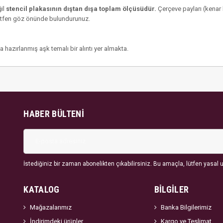
ğil
stencil plakasının dıştan dışa toplam ölçüsüdür.
Çerçeve payları (kenar
 lütfen göz önünde bulundurunuz.
a hazırlanmış aşk temalı bir alıntı yer almakta.
HABER BÜLTENI
İstediğiniz bir zaman abonelikten çıkabilirsiniz. Bu amaçla, lütfen yasal uy
KATALOG
BİLGİLER
Mağazalarımız
Banka Bilgilerimiz
İndirimdeki ürünler
Kargo ve Teslimat