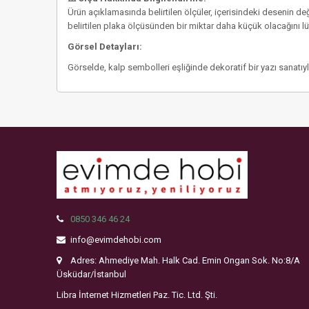
Ürün açıklamasında belirtilen ölçüler, içerisindeki desenin de
belirtilen plaka ölçüsünden bir miktar daha küçük olacağını
Görsel Detayları:
Görselde, kalp sembolleri eşliğinde dekoratif bir yazı sanatıyl
0850 346 46 24
info@evimdehobi.com
Adres: Ahmediye Mah. Halk Cad. Emin Ongan Sok. No:8/A
Üsküdar/İstanbul
Libra İnternet Hizmetleri Paz. Tic. Ltd. Şti.