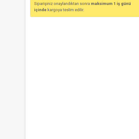
Siparişiniz onaylandıktan sonra
maksimum 1 iş günü
içinde
kargoya teslim edilir.