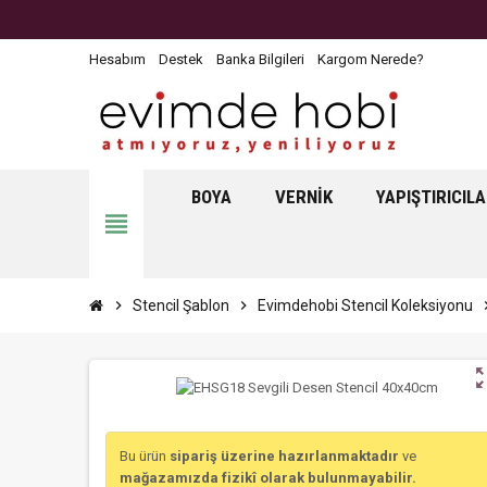
Hesabım
Destek
Banka Bilgileri
Kargom Nerede?
BOYA
VERNIK
YAPIŞTIRICIL
view_headline
chevron_right
Stencil Şablon
chevron_right
Evimdehobi Stencil Koleksiyonu
chevro
zoom_o
Bu ürün
sipariş üzerine hazırlanmaktadır
ve
mağazamızda fizikî olarak bulunmayabilir.