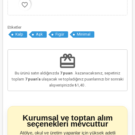
favorite_border
Etiketler
Kalp
Aşk
Figür
Minimal
redeem
Bu ürünü satın aldığınızda
7
puan
. kazanacaksınız, sepetiniz
toplam
7
puan'a
ulaşacak ve topladığınız puanlarınızı bir sonraki
alışverişinizde
₺1,40
.
Kurumsal ve toptan alım
seçenekleri mevcuttur
Atölye, okul ve üretim yapanlar için yüksek adetli