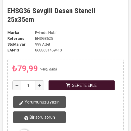
EHSG36 Sevgili Desen Stencil
25x35cm
Marka
Evimde Hobi
Referans
EHSG3625
Stokta var
999 Adet
EAN13
8688681459410
₺79,99
Vergi dahil
shopping_cart
remove
add
SEPETE EKLE
Yorumunuzu yazın
Bir soru sorun