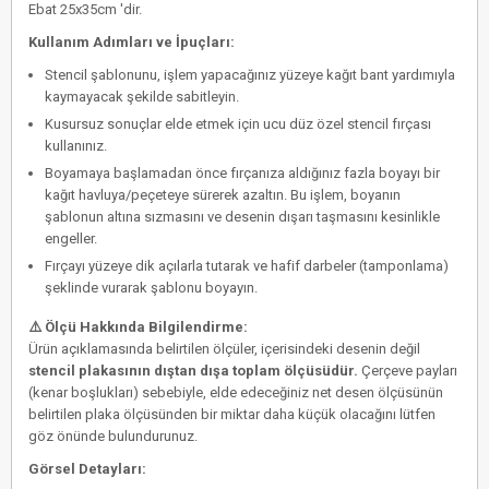
Ebat 25x35cm 'dir.
Kullanım Adımları ve İpuçları:
Stencil şablonunu, işlem yapacağınız yüzeye kağıt bant yardımıyla
kaymayacak şekilde sabitleyin.
Kusursuz sonuçlar elde etmek için
ucu düz özel stencil fırçası
kullanınız.
Boyamaya başlamadan önce fırçanıza aldığınız fazla boyayı bir
kağıt havluya/peçeteye sürerek azaltın. Bu işlem, boyanın
şablonun altına sızmasını ve desenin dışarı taşmasını kesinlikle
engeller.
Fırçayı yüzeye dik açılarla tutarak ve hafif darbeler (tamponlama)
şeklinde vurarak şablonu boyayın.
⚠️ Ölçü Hakkında Bilgilendirme:
Ürün açıklamasında belirtilen ölçüler, içerisindeki desenin değil
stencil plakasının dıştan dışa toplam ölçüsüdür.
Çerçeve payları
(kenar boşlukları) sebebiyle, elde edeceğiniz net desen ölçüsünün
belirtilen plaka ölçüsünden bir miktar daha küçük olacağını lütfen
göz önünde bulundurunuz.
Görsel Detayları: