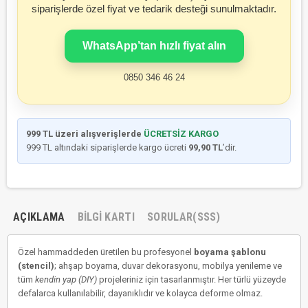
siparişlerde özel fiyat ve tedarik desteği sunulmaktadır.
WhatsApp’tan hızlı fiyat alın
0850 346 46 24
999 TL üzeri alışverişlerde
ÜCRETSİZ KARGO
999 TL altındaki siparişlerde kargo ücreti
99,90 TL
’dir.
AÇIKLAMA
BILGI KARTI
SORULAR(SSS)
Özel hammaddeden üretilen bu profesyonel
boyama şablonu
(stencil)
; ahşap boyama, duvar dekorasyonu, mobilya yenileme ve
tüm
kendin yap (DIY)
projeleriniz için tasarlanmıştır. Her türlü yüzeyde
defalarca kullanılabilir, dayanıklıdır ve kolayca deforme olmaz.