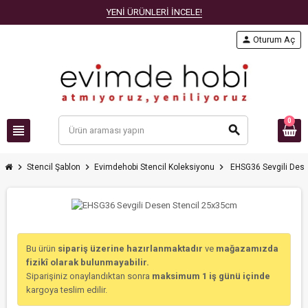
YENİ ÜRÜNLERİ İNCELE!
person
Oturum Aç
0
view_headline
search
chevron_right
chevron_right
chevron_right
Stencil Şablon
Evimdehobi Stencil Koleksiyonu
EHSG36 Sevgili Des
Bu ürün
sipariş üzerine hazırlanmaktadır
ve
mağazamızda
fizikî olarak bulunmayabilir.
Siparişiniz onaylandıktan sonra
maksimum 1 iş günü içinde
kargoya teslim edilir.