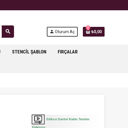
0
search
person
Oturum Aç
₺0,00
J
STENCIL ŞABLON
FIRÇALAR
Silikon Dantel Kalıbı Tanıtım
Videosu