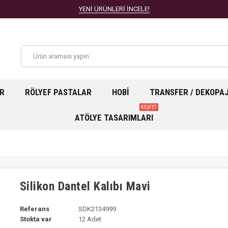
YENİ ÜRÜNLERİ İNCELE!
AR
RÖLYEF PASTALAR
HOBI
TRANSFER / DEKOPA
KEŞFET
ATÖLYE TASARIMLARI
Silikon Dantel Kalıbı Mavi
Referans
SDK2134999
Stokta var
12 Adet