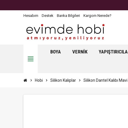
Hesabım
Destek
Banka Bilgileri
Kargom Nerede?
BOYA
VERNIK
YAPIŞTIRICIL
view_headline
chevron_right
Hobi
chevron_right
Silikon Kalıplar
chevron_right
Silikon Dantel Kalıbı Mavi