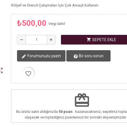
Rölyef ve Stencil Çalışmaları İçin Çok Amaçlı Kullanım
₺500,00
Vergi dahil
shopping_cart
remove
add
SEPETE EKLE
Yorumunuzu yazın
Bir soru sorun
ut_map
favorite_border
redeem
Bu ürünü satın aldığınızda
50
puan
. kazanacaksınız, sepetiniz top
ulaşacak ve topladığınız puanlarınızı bir sonraki alışverişinizde