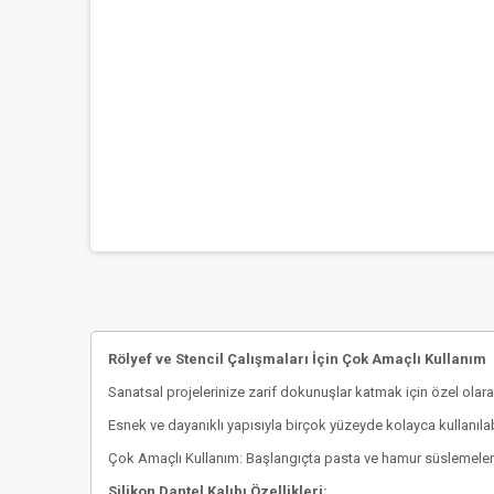
Rölyef ve Stencil Çalışmaları İçin Çok Amaçlı Kullanım
Sanatsal projelerinize zarif dokunuşlar katmak için özel olarak 
Esnek ve dayanıklı yapısıyla birçok yüzeyde kolayca kullanılab
Çok Amaçlı Kullanım: Başlangıçta pasta ve hamur süslemeleri i
Silikon Dantel Kalıbı Özellikleri: