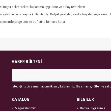
tilmiştir, tekrar tekrar kullanıma uygundur ve kolay temizlenir.
l gibi birçok yüzeyde kullanılabilir. Rölyef pastalar, akrilik boyalar veya serami
ayesinde projelerinize sofistike bir hava katar.
HABER BÜLTENI
İstediğiniz bir zaman abonelikten çıkabilirsiniz. Bu amaçla, lütfen yasal uy
KATALOG
BİLGİLER
Mağazalarımız
Banka Bilgilerimiz