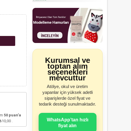
Kurumsal ve
toptan alım
seçenekleri
mevcuttur
Atölye, okul ve üretim
yapanlar için yüksek adetli
siparişlerde özel fiyat ve
tedarik desteği sunulmaktadır.
lam
50
puan'a
WhatsApp’tan hızlı
₺10,00
.
fiyat alın