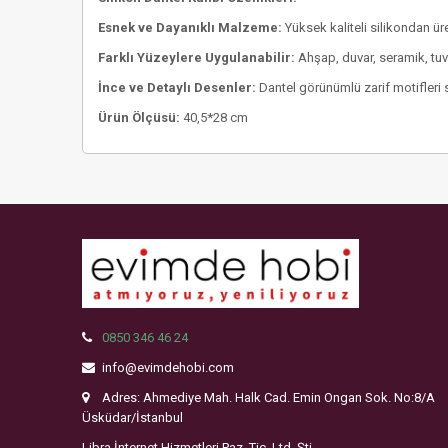
Esnek ve Dayanıklı Malzeme:
Yüksek kaliteli silikondan üre
Farklı Yüzeylere Uygulanabilir:
Ahşap, duvar, seramik, tuva
İnce ve Detaylı Desenler:
Dantel görünümlü zarif motifleri s
Ürün Ölçüsü:
40,5*28 cm
0850 346 46 24
info@evimdehobi.com
Adres: Ahmediye Mah. Halk Cad. Emin Ongan Sok. No:8/A
Üsküdar/İstanbul
Libra İnternet Hizmetleri Paz. Tic. Ltd. Şti.