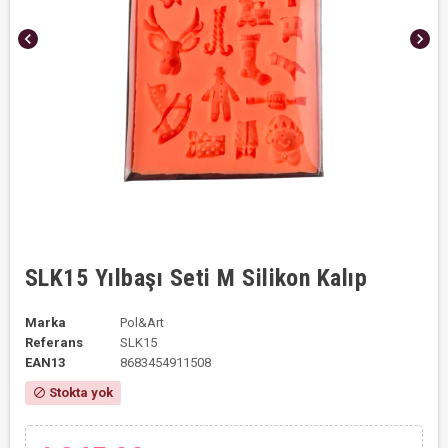
chevron_left
chevron_right
SLK15 Yılbaşı Seti M Silikon Kalıp
Marka
Pol&Art
Referans
SLK15
EAN13
8683454911508
Stokta yok
block