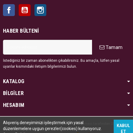
Facebook
YouTube
Instagram
HABER BÜLTENI
Tamam
İstediğiniz bir zaman abonelikten çıkabilirsiniz. Bu amaçla, lütfen yasal
uyarılar kısmındaki iletişim bilgilerimizi bulun.
KATALOG
BİLGİLER
HESABIM
Alışveriş deneyiminizi iyileştirmek için yasal
Tüm hakları saklıdır. Kredi kartı bilgileriniz PayTR firması tarafından 256bit SSL
KABUL
düzenlemelere uygun çerezler(cookies) kullanıyoruz.
sertifikası ile korunmaktadır.
ET