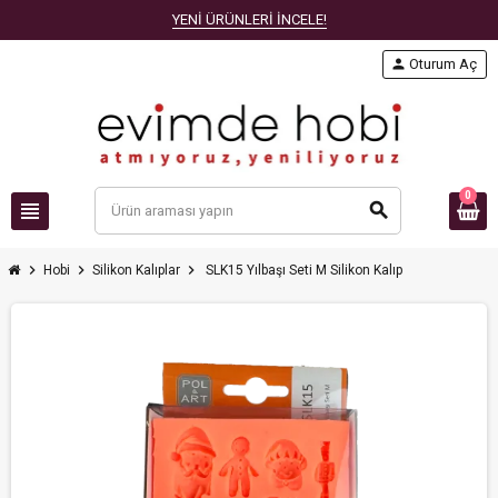
YENİ ÜRÜNLERİ İNCELE!
person
Oturum Aç
0
view_headline
search
chevron_right
chevron_right
chevron_right
Hobi
Silikon Kalıplar
SLK15 Yılbaşı Seti M Silikon Kalıp