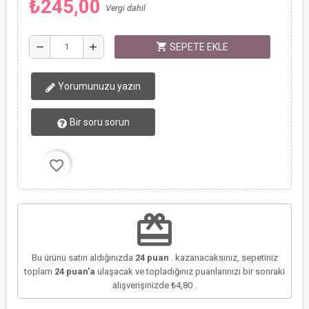
₺245,00
Vergi dahil
shopping_cart
remove
add
SEPETE EKLE
Yorumunuzu yazın
Bir soru sorun
favorite_border
redeem
Bu ürünü satın aldığınızda
24
puan
. kazanacaksınız, sepetiniz
toplam
24
puan'a
ulaşacak ve topladığınız puanlarınızı bir sonraki
alışverişinizde
₺4,80
.