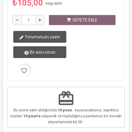
₺105,00
Vergi dahil
shopping_cart
remove
add
SEPETE EKLE
Yorumunuzu yazın
Bir soru sorun
favorite_border
redeem
Bu ürünü satın aldığınızda
10
puan
. kazanacaksınız, sepetiniz
toplam
10
puan'a
ulaşacak ve topladığınız puanlarınızı bir sonraki
alışverişinizde
₺2,00
.