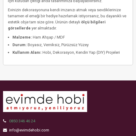
için kutudan çıktığı anda tasarımınıza başlayabilirsiniz.
Evinizin dekorasyonuna kendi imzanızı atmak veya sevdiklerinize
tamamen el emeği bir hediye hazırlamak istiyorsanız, bu dayanıklı ve
estetik obje tam size göre. Ürünün detaylı
ölçü bilgileri
görsellerde
yer almaktadır.
Malzeme:
Ham Ahşap / MDF
Durum:
Boyasız, Verniksiz, Pürüzsüz Yüzey
Kullanım Alanı:
Hobi, Dekorasyon, Kendin Yap (DIY) Projeleri
0850 346 46 24
info@evimdehobi.com