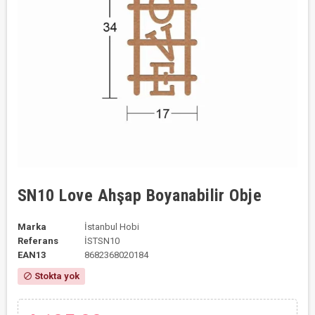
SN10 Love Ahşap Boyanabilir Obje
Marka
İstanbul Hobi
Referans
İSTSN10
EAN13
8682368020184
Stokta yok
block