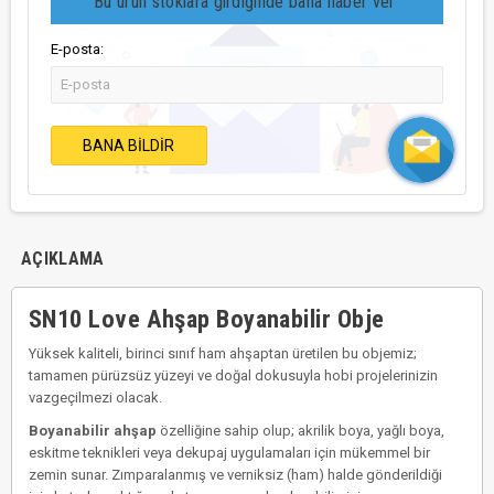
Bu ürün stoklara girdiğinde bana haber ver
E-posta:
BANA BILDIR
AÇIKLAMA
SN10 Love Ahşap Boyanabilir Obje
Yüksek kaliteli, birinci sınıf ham ahşaptan üretilen bu objemiz;
tamamen pürüzsüz yüzeyi ve doğal dokusuyla hobi projelerinizin
vazgeçilmezi olacak.
Boyanabilir ahşap
özelliğine sahip olup; akrilik boya, yağlı boya,
eskitme teknikleri veya dekupaj uygulamaları için mükemmel bir
zemin sunar. Zımparalanmış ve verniksiz (ham) halde gönderildiği