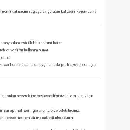
 nemli kalmasını sağlayarak şarabın kalitesini korumasına
rasyonlara estetik bir kontrast katar.
ak güvenli bir kullanım sunar.
amlar.
dar her türlü sanatsal uygulamada profesyonel sonuçlar
n tonları seçerek işe başlayabilirsiniz. İşte projeniz için
bir şarap mahzeni
görünümü elde edebilirsiniz.
 son derece modern bir
masaüstü aksesuarı