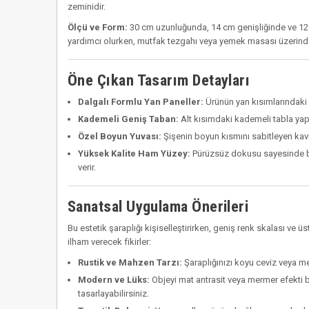
zeminidir.
Ölçü ve Form:
30 cm uzunluğunda, 14 cm genişliğinde ve 12 
yardımcı olurken, mutfak tezgahı veya yemek masası üzerin
Öne Çıkan Tasarım Detayları
Dalgalı Formlu Yan Paneller:
Ürünün yan kısımlarındaki 
Kademeli Geniş Taban:
Alt kısımdaki kademeli tabla yapı
Özel Boyun Yuvası:
Şişenin boyun kısmını sabitleyen kav
Yüksek Kalite Ham Yüzey:
Pürüzsüz dokusu sayesinde b
verir.
Sanatsal Uygulama Önerileri
Bu estetik şaraplığı kişiselleştirirken, geniş renk skalası ve üs
ilham verecek fikirler:
Rustik ve Mahzen Tarzı:
Şaraplığınızı koyu ceviz veya m
Modern ve Lüks:
Objeyi mat antrasit veya mermer efekti b
tasarlayabilirsiniz.