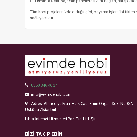
Tematik Dekupaj:
Yan panellere üzüm bağları, şarap kadeh
Tüm hobi projelerinizde olduğu gibi, boyama işlemi bittikten so
sağlayacaktır.
0850 346 46 24
info@evimdehobi.com
Adres: Ahmediye Mah. Halk Cad. Emin Ongan Sok. No:8/A
Üsküdar/İstanbul
Libra İnternet Hizmetleri Paz. Tic. Ltd. Şti.
BIZI TAKIP EDIN