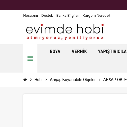
Hesabım
Destek
Banka Bilgileri
Kargom Nerede?
BOYA
VERNIK
YAPIŞTIRICIL
view_headline
chevron_right
Hobi
chevron_right
Ahşap Boyanabilir Objeler
chevron_right
AHŞAP OBJE