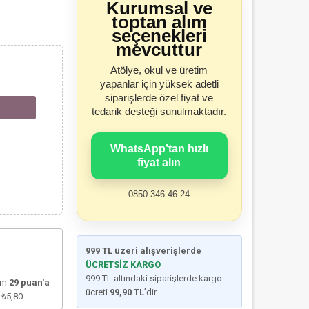
Kurumsal ve
toptan alım
seçenekleri
mevcuttur
Atölye, okul ve üretim
yapanlar için yüksek adetli
siparişlerde özel fiyat ve
tedarik desteği sunulmaktadır.
WhatsApp’tan hızlı
fiyat alın
0850 346 46 24
999 TL üzeri alışverişlerde
ÜCRETSİZ KARGO
999 TL altındaki siparişlerde kargo
lam
29
puan'a
ücreti
99,90 TL
’dir.
e
₺5,80
.