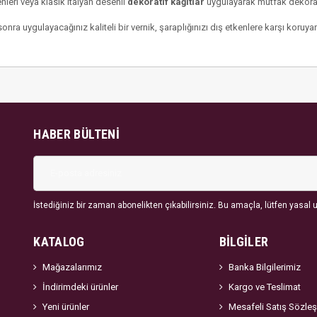
leri veya klasik italyan desenli
dekoratif kağıtlar
uygulayarak mutfak dekoras
nra uygulayacağınız kaliteli bir vernik, şaraplığınızı dış etkenlere karşı koruyar
HABER BÜLTENI
İstediğiniz bir zaman abonelikten çıkabilirsiniz. Bu amaçla, lütfen yasal uy
KATALOG
BİLGİLER
Mağazalarımız
Banka Bilgilerimiz
İndirimdeki ürünler
Kargo ve Teslimat
Yeni ürünler
Mesafeli Satış Sözle