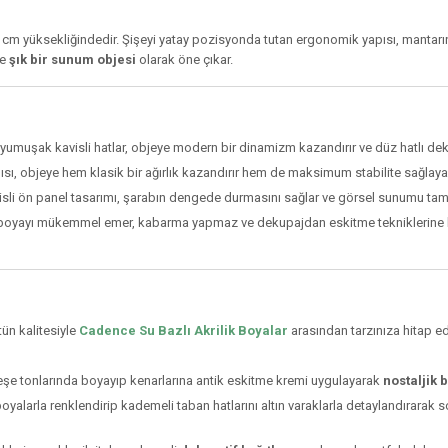
cm yüksekliğindedir. Şişeyi yatay pozisyonda tutan ergonomik yapısı, mantarın
de
şık bir sunum objesi
olarak öne çıkar.
yumuşak kavisli hatlar, objeye modern bir dinamizm kazandırır ve düz hatlı deko
sı, objeye hem klasik bir ağırlık kazandırır hem de maksimum stabilite sağlayar
isli ön panel tasarımı, şarabın dengede durmasını sağlar ve görsel sunumu tam
oyayı mükemmel emer, kabarma yapmaz ve dekupajdan eskitme tekniklerine ka
tün kalitesiyle
Cadence Su Bazlı Akrilik Boyalar
arasından tarzınıza hitap ede
eşe tonlarında boyayıp kenarlarına antik eskitme kremi uygulayarak
nostaljik 
oyalarla renklendirip kademeli taban hatlarını altın varaklarla detaylandırarak