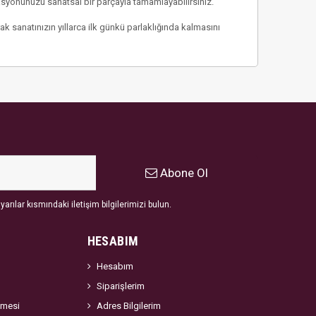
yonunuzu sanatsal bir parçayla tamamlayabilirsiniz.
ak sanatınızın yıllarca ilk günkü parlaklığında kalmasını
Abone Ol
arılar kısmındaki iletişim bilgilerimizi bulun.
HESABIM
Hesabım
Siparişlerim
şmesi
Adres Bilgilerim