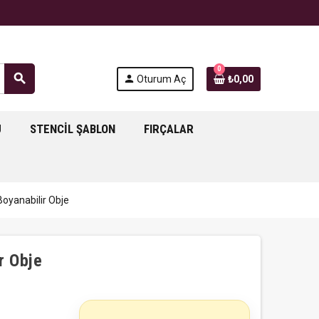
0
search
person
Oturum Aç
₺0,00
J
STENCIL ŞABLON
FIRÇALAR
oyanabilir Obje
r Obje