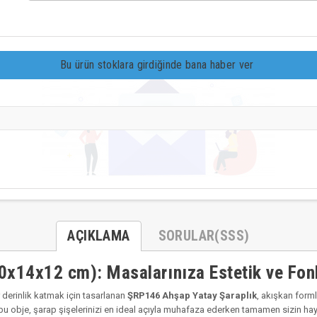
Bu ürün stoklara girdiğinde bana haber ver
AÇIKLAMA
SORULAR(SSS)
0x14x12 cm): Masalarınıza Estetik ve Fon
 derinlik katmak için tasarlanan
ŞRP146 Ahşap Yatay Şaraplık
, akışkan forml
n bu obje, şarap şişelerinizi en ideal açıyla muhafaza ederken tamamen sizin h