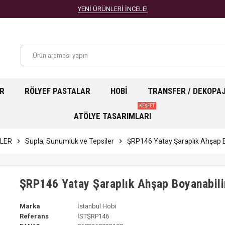
YENİ ÜRÜNLERİ İNCELE!
AR
RÖLYEF PASTALAR
HOBI
TRANSFER / DEKOPA
KEŞFET
ATÖLYE TASARIMLARI
LER
chevron_right
Supla, Sunumluk ve Tepsiler
chevron_right
ŞRP146 Yatay Şaraplık Ahşap B
ŞRP146 Yatay Şaraplık Ahşap Boyanabili
Marka
İstanbul Hobi
Referans
İSTŞRP146