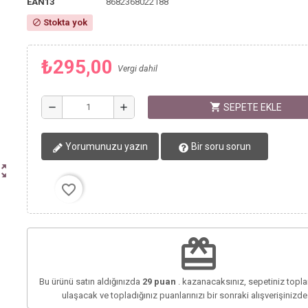
EAN13
8682368022188
Stokta yok
block
₺295,00
Vergi dahil
shopping_cart
remove
add
SEPETE EKLE
Yorumunuzu yazın
Bir soru sorun
ut_map
favorite_border
redeem
Bu ürünü satın aldığınızda
29
puan
. kazanacaksınız, sepetiniz top
ulaşacak ve topladığınız puanlarınızı bir sonraki alışverişinizd