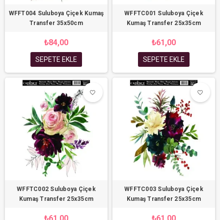
WFFT004 Suluboya Çiçek Kumaş
WFFTC001 Suluboya Çiçek
Transfer 35x50cm
Kumaş Transfer 25x35cm
₺84,00
₺61,00
SEPETE EKLE
SEPETE EKLE
favorite_border
favorite_border
favorite_border
favorite_border
WFFTC002 Suluboya Çiçek
WFFTC003 Suluboya Çiçek
Kumaş Transfer 25x35cm
Kumaş Transfer 25x35cm
₺61,00
₺61,00