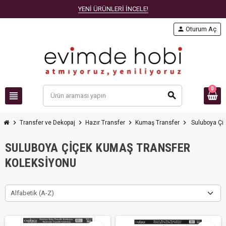
YENİ ÜRÜNLERİ İNCELE!
person
Oturum Aç
0
view_headline
search
chevron_right
chevron_right
chevron_right
chevron_right
Transfer ve Dekopaj
Hazır Transfer
Kumaş Transfer
Suluboya Çi
SULUBOYA ÇIÇEK KUMAŞ TRANSFER
KOLEKSIYONU
Alfabetik (A-Z)