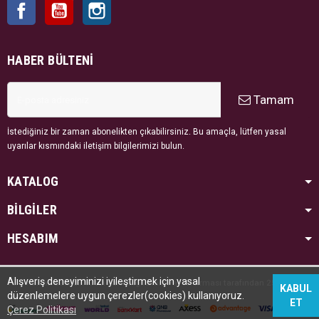
Facebook
YouTube
Instagram
yapabilirsiniz. Bir çok model ve renk seçeneği bulunmaktadır.
HABER BÜLTENI
Tamam
İstediğiniz bir zaman abonelikten çıkabilirsiniz. Bu amaçla, lütfen yasal
uyarılar kısmındaki iletişim bilgilerimizi bulun.
KATALOG
BİLGİLER
HESABIM
Alışveriş deneyiminizi iyileştirmek için yasal
Tüm hakları saklıdır. Kredi kartı bilgileriniz PayTR firması tarafından 256bit SSL
KABUL
düzenlemelere uygun çerezler(cookies) kullanıyoruz.
sertifikası ile korunmaktadır.
ET
Çerez Politikası