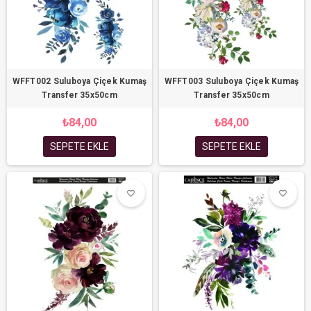
WFFT002 Suluboya Çiçek Kumaş
WFFT003 Suluboya Çiçek Kumaş
Transfer 35x50cm
Transfer 35x50cm
₺84,00
₺84,00
SEPETE EKLE
SEPETE EKLE
favorite_border
favorite_border
favorite_border
favorite_border