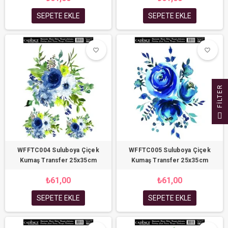
SEPETE EKLE
SEPETE EKLE
favorite_border
favorite_border
favorite_border
favorite_border
R
F
I
L
T
E
WFFTC004 Suluboya Çiçek
WFFTC005 Suluboya Çiçek
Kumaş Transfer 25x35cm
Kumaş Transfer 25x35cm
₺61,00
₺61,00
SEPETE EKLE
SEPETE EKLE