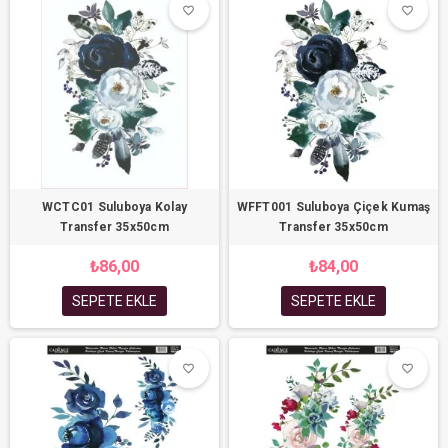
favorite_border
favorite_border
favorite_border
favorite_border
WCTC01 Suluboya Kolay
WFFT001 Suluboya Çiçek Kumaş
Transfer 35x50cm
Transfer 35x50cm
₺86,00
₺84,00
SEPETE EKLE
SEPETE EKLE
favorite_border
favorite_border
favorite_border
favorite_border