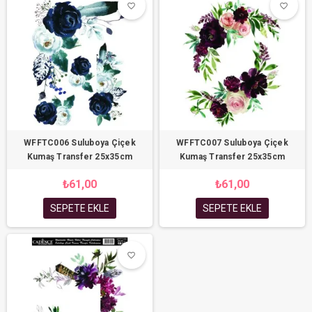
favorite_border
favorite_border
favorite_border
favorite_border
WFFTC006 Suluboya Çiçek
WFFTC007 Suluboya Çiçek
Kumaş Transfer 25x35cm
Kumaş Transfer 25x35cm
₺61,00
₺61,00
SEPETE EKLE
SEPETE EKLE
favorite_border
favorite_border