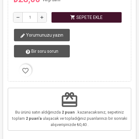
shopping_cart
remove
add
SEPETE EKLE
Yorumunuzu yazın
Bir soru sorun
favorite_border
redeem
Bu ürünü satın aldığınızda
2
puan
. kazanacaksınız, sepetiniz
toplam
2
puan'a
ulaşacak ve topladığınız puanlarınızı bir sonraki
alışverişinizde
₺0,40
.