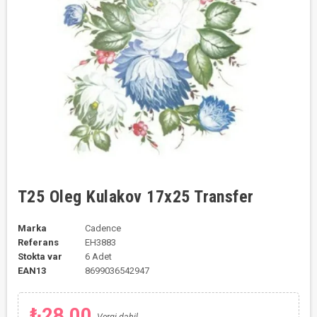
T25 Oleg Kulakov 17x25 Transfer
Marka
Cadence
Referans
EH3883
Stokta var
6 Adet
EAN13
8699036542947
₺28,00
Vergi dahil