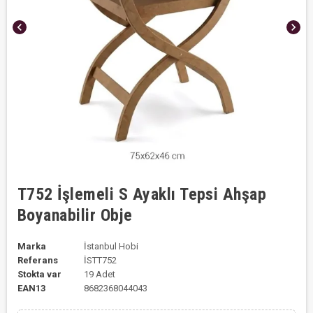
chevron_left
chevron_right
T752 İşlemeli S Ayaklı Tepsi Ahşap
Boyanabilir Obje
Marka
İstanbul Hobi
Referans
İSTT752
Stokta var
19 Adet
EAN13
8682368044043