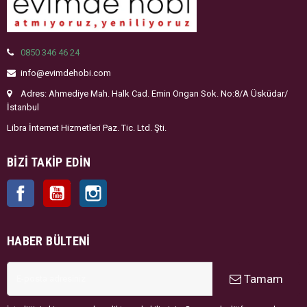
0850 346 46 24
info@evimdehobi.com
Adres: Ahmediye Mah. Halk Cad. Emin Ongan Sok. No:8/A Üsküdar/
İstanbul
Libra İnternet Hizmetleri Paz. Tic. Ltd. Şti.
BIZI TAKIP EDIN
Facebook
YouTube
Instagram
HABER BÜLTENI
Tamam