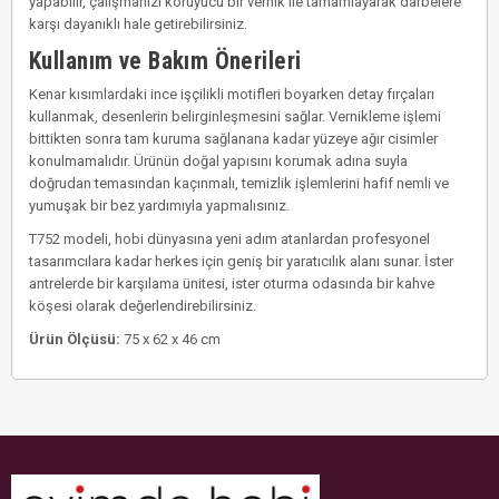
yapabilir, çalışmanızı koruyucu bir vernik ile tamamlayarak darbelere
karşı dayanıklı hale getirebilirsiniz.
Kullanım ve Bakım Önerileri
Kenar kısımlardaki ince işçilikli motifleri boyarken detay fırçaları
kullanmak, desenlerin belirginleşmesini sağlar. Vernikleme işlemi
bittikten sonra tam kuruma sağlanana kadar yüzeye ağır cisimler
konulmamalıdır. Ürünün doğal yapısını korumak adına suyla
doğrudan temasından kaçınmalı, temizlik işlemlerini hafif nemli ve
yumuşak bir bez yardımıyla yapmalısınız.
T752 modeli, hobi dünyasına yeni adım atanlardan profesyonel
tasarımcılara kadar herkes için geniş bir yaratıcılık alanı sunar. İster
antrelerde bir karşılama ünitesi, ister oturma odasında bir kahve
köşesi olarak değerlendirebilirsiniz.
Ürün Ölçüsü:
75 x 62 x 46 cm