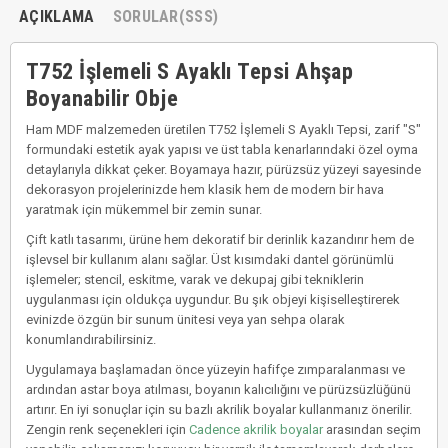
AÇIKLAMA
SORULAR(SSS)
T752 İşlemeli S Ayaklı Tepsi Ahşap
Boyanabilir Obje
Ham MDF malzemeden üretilen T752 İşlemeli S Ayaklı Tepsi, zarif "S"
formundaki estetik ayak yapısı ve üst tabla kenarlarındaki özel oyma
detaylarıyla dikkat çeker. Boyamaya hazır, pürüzsüz yüzeyi sayesinde
dekorasyon projelerinizde hem klasik hem de modern bir hava
yaratmak için mükemmel bir zemin sunar.
Çift katlı tasarımı, ürüne hem dekoratif bir derinlik kazandırır hem de
işlevsel bir kullanım alanı sağlar. Üst kısımdaki dantel görünümlü
işlemeler; stencil, eskitme, varak ve dekupaj gibi tekniklerin
uygulanması için oldukça uygundur. Bu şık objeyi kişiselleştirerek
evinizde özgün bir sunum ünitesi veya yan sehpa olarak
konumlandırabilirsiniz.
Uygulamaya başlamadan önce yüzeyin hafifçe zımparalanması ve
ardından astar boya atılması, boyanın kalıcılığını ve pürüzsüzlüğünü
artırır. En iyi sonuçlar için su bazlı akrilik boyalar kullanmanız önerilir.
Zengin renk seçenekleri için
Cadence akrilik boyalar
arasından seçim