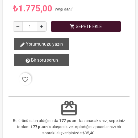
₺1.775,00
Vergi dahil
shopping_cart
remove
add
SEPETE EKLE
Yorumunuzu yazın
Bir soru sorun
favorite_border
redeem
Bu ürünü satın aldığınızda
177
puan
. kazanacaksınız, sepetiniz
toplam
177
puan'a
ulaşacak ve topladığınız puanlarınızı bir
sonraki alışverişinizde
₺35,40
.