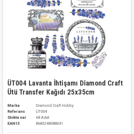
ÜT004 Lavanta İhtişamı Diamond Craft
Ütü Transfer Kağıdı 25x35cm
Marka
Diamond Craft Hobby
Referans
ÜT004
Stokta var
68 Adet
EAN13
8683248088041