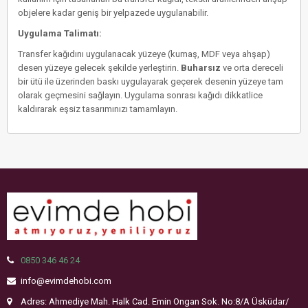
objelere kadar geniş bir yelpazede uygulanabilir.
Uygulama Talimatı:
Transfer kağıdını uygulanacak yüzeye (kumaş, MDF veya ahşap)
desen yüzeye gelecek şekilde yerleştirin.
Buharsız
ve orta dereceli
bir ütü ile üzerinden baskı uygulayarak geçerek desenin yüzeye tam
olarak geçmesini sağlayın. Uygulama sonrası kağıdı dikkatlice
kaldırarak eşsiz tasarımınızı tamamlayın.
0850 346 46 24
info@evimdehobi.com
Adres: Ahmediye Mah. Halk Cad. Emin Ongan Sok. No:8/A Üsküdar/