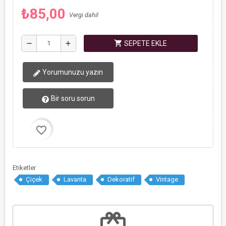
₺85,00
Vergi dahil
shopping_cart
remove
add
SEPETE EKLE
Yorumunuzu yazın
Bir soru sorun
favorite_border
Etiketler
Çiçek
Lavanta
Dekoratif
Vintage
redeem