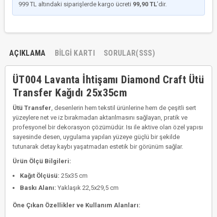
999 TL altındaki siparişlerde kargo ücreti
99,90 TL
’dir.
AÇIKLAMA
BILGI KARTI
SORULAR(SSS)
ÜT004 Lavanta İhtişamı Diamond Craft Ütü
Transfer Kağıdı 25x35cm
Ütü Transfer
, desenlerin hem tekstil ürünlerine hem de çeşitli sert
yüzeylere net ve iz bırakmadan aktarılmasını sağlayan, pratik ve
profesyonel bir dekorasyon çözümüdür. Isı ile aktive olan özel yapısı
sayesinde desen, uygulama yapılan yüzeye güçlü bir şekilde
tutunarak detay kaybı yaşatmadan estetik bir görünüm sağlar.
Ürün Ölçü Bilgileri:
Kağıt Ölçüsü:
25x35 cm
Baskı Alanı:
Yaklaşık 22,5x29,5 cm
Öne Çıkan Özellikler ve Kullanım Alanları: