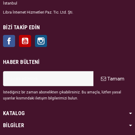
İstanbul
Libra İnternet Hizmetleri Paz. Tic. Ltd. Şti.
BIZI TAKIP EDIN
Facebook
YouTube
Instagram
HABER BÜLTENI
Tamam
İstediğiniz bir zaman abonelikten çıkabilirsiniz. Bu amaçla, lütfen yasal
uyarılar kısmındaki iletişim bilgilerimizi bulun.
KATALOG
BİLGİLER