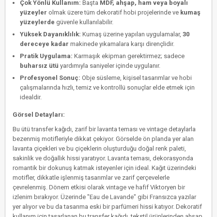
Çok Yönlü Kullanım:
Başta
MDF, ahşap, ham veya boyalı
yüzeyler
olmak üzere tüm dekoratif hobi projelerinde ve
kumaş
yüzeylerde
güvenle kullanılabilir.
Yüksek Dayanıklılık:
Kumaş üzerine yapılan uygulamalar,
30
dereceye kadar
makinede yıkamalara karşı dirençlidir.
Pratik Uygulama:
Karmaşık ekipman gerektirmez; sadece
buharsız ütü
yardımıyla saniyeler içinde uygulanır.
Profesyonel Sonuç:
Obje süsleme, kişisel tasarımlar ve hobi
çalışmalarında hızlı, temiz ve kontrollü sonuçlar elde etmek için
idealdir.
Görsel Detayları:
Bu ütü transfer kağıdı, zarif bir lavanta teması ve vintage detaylarla
bezenmiş motifleriyle dikkat çekiyor. Görselde ön planda yer alan
lavanta çiçekleri ve bu çiçeklerin oluşturduğu doğal renk paleti,
sakinlik ve doğallık hissi yaratıyor. Lavanta teması, dekorasyonda
romantik bir dokunuş katmak isteyenler için ideal. Kağıt üzerindeki
motifler, dikkatle işlenmiş tasarımlar ve zarif çerçevelerle
çevrelenmiş. Dönem etkisi olarak vintage ve hafif Viktoryen bir
izlenim bırakıyor. Üzerinde "Eau de Lavande" gibi Fransızca yazılar
yer alıyor ve bu da tasarıma eski bir parfümeri hissi katıyor. Dekoratif
kullanım için tasarlanan bu transfer kağıdı, tekstil ürünlerinden ahşap