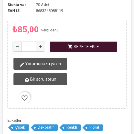
Stokta var
70 Adet
EAN13
8683248088119
₺85,00
Vergi dahil
shopping_cart
remove
add
SEPETE EKLE
Yorumunuzu yazın
Bir soru sorun
favorite_border
Etiketler
Çiçek
Dekoratif
Renkli
Floral