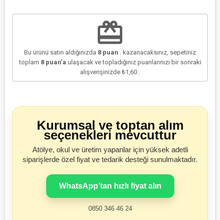
redeem
Bu ürünü satın aldığınızda
8
puan
. kazanacaksınız, sepetiniz
toplam
8
puan'a
ulaşacak ve topladığınız puanlarınızı bir sonraki
alışverişinizde
₺1,60
.
Kurumsal ve toptan alım
seçenekleri mevcuttur
Atölye, okul ve üretim yapanlar için yüksek adetli
siparişlerde özel fiyat ve tedarik desteği sunulmaktadır.
WhatsApp’tan hızlı fiyat alın
0850 346 46 24