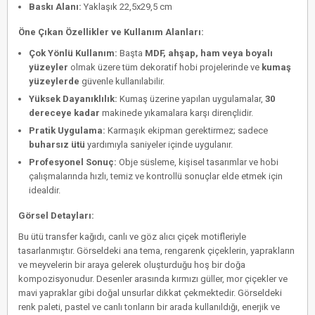
Baskı Alanı:
Yaklaşık 22,5x29,5 cm
Öne Çıkan Özellikler ve Kullanım Alanları:
Çok Yönlü Kullanım:
Başta
MDF, ahşap, ham veya boyalı
yüzeyler
olmak üzere tüm dekoratif hobi projelerinde ve
kumaş
yüzeylerde
güvenle kullanılabilir.
Yüksek Dayanıklılık:
Kumaş üzerine yapılan uygulamalar,
30
dereceye kadar
makinede yıkamalara karşı dirençlidir.
Pratik Uygulama:
Karmaşık ekipman gerektirmez; sadece
buharsız ütü
yardımıyla saniyeler içinde uygulanır.
Profesyonel Sonuç:
Obje süsleme, kişisel tasarımlar ve hobi
çalışmalarında hızlı, temiz ve kontrollü sonuçlar elde etmek için
idealdir.
Görsel Detayları:
Bu ütü transfer kağıdı, canlı ve göz alıcı çiçek motifleriyle
tasarlanmıştır. Görseldeki ana tema, rengarenk çiçeklerin, yaprakların
ve meyvelerin bir araya gelerek oluşturduğu hoş bir doğa
kompozisyonudur. Desenler arasında kırmızı güller, mor çiçekler ve
mavi yapraklar gibi doğal unsurlar dikkat çekmektedir. Görseldeki
renk paleti, pastel ve canlı tonların bir arada kullanıldığı, enerjik ve