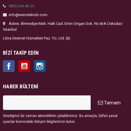
0850 346 46 24
info@evimdehobi.com
Adres: Ahmediye Mah. Halk Cad. Emin Ongan Sok. No:8/A Üsküdar/
İstanbul
Libra İnternet Hizmetleri Paz. Tic. Ltd. Şti.
BIZI TAKIP EDIN
Facebook
YouTube
Instagram
HABER BÜLTENI
Tamam
İstediğiniz bir zaman abonelikten çıkabilirsiniz. Bu amaçla, lütfen yasal
uyarılar kısmındaki iletişim bilgilerimizi bulun.