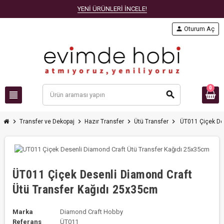
YENİ ÜRÜNLERİ İNCELE!
person
Oturum Aç
0
view_headline
search
chevron_right
chevron_right
chevron_right
chevron_right
Transfer ve Dekopaj
Hazır Transfer
Ütü Transfer
ÜT011 Çiçek De
ÜT011 Çiçek Desenli Diamond Craft
Ütü Transfer Kağıdı 25x35cm
Marka
Diamond Craft Hobby
Referans
ÜT011