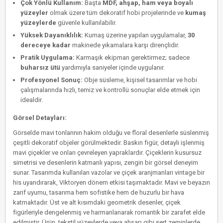
Çok Yönlü Kullanım:
Başta
MDF, ahşap, ham veya boyalı
yüzeyler
olmak üzere tüm dekoratif hobi projelerinde ve
kumaş
yüzeylerde
güvenle kullanılabilir.
Yüksek Dayanıklılık:
Kumaş üzerine yapılan uygulamalar,
30
dereceye kadar
makinede yıkamalara karşı dirençlidir.
Pratik Uygulama:
Karmaşık ekipman gerektirmez; sadece
buharsız ütü
yardımıyla saniyeler içinde uygulanır.
Profesyonel Sonuç:
Obje süsleme, kişisel tasarımlar ve hobi
çalışmalarında hızlı, temiz ve kontrollü sonuçlar elde etmek için
idealdir.
Görsel Detayları:
Görselde mavi tonlarının hakim olduğu ve floral desenlerle süslenmiş
çeşitli dekoratif objeler görülmektedir. Baskın figür, detaylı işlenmiş
mavi çiçekler ve onları çevreleyen yapraklardır. Çiçeklerin kusursuz
simetrisi ve desenlerin katmanlı yapısı, zengin bir görsel deneyim
sunar. Tasarımda kullanılan vazolar ve çiçek aranjmanları vintage bir
his uyandırarak, Viktoryen dönem etkisi taşımaktadır. Mavi ve beyazın
zarif uyumu, tasarıma hem sofistike hem de huzurlu bir hava
katmaktadır. Üst ve alt kısımdaki geometrik desenler, çiçek
figürleriyle dengelenmiş ve harmanlanarak romantik bir zarafet elde
edilmiştir. Ürün, tekstil yüzeylerde veya ahşap gibi sert zeminlerde