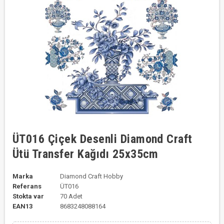
ÜT016 Çiçek Desenli Diamond Craft
Ütü Transfer Kağıdı 25x35cm
Marka
Diamond Craft Hobby
Referans
ÜT016
Stokta var
70 Adet
EAN13
8683248088164