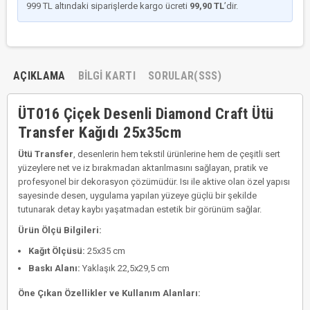
999 TL altındaki siparişlerde kargo ücreti
99,90 TL
’dir.
AÇIKLAMA
BILGI KARTI
SORULAR(SSS)
ÜT016 Çiçek Desenli Diamond Craft Ütü
Transfer Kağıdı 25x35cm
Ütü Transfer
, desenlerin hem tekstil ürünlerine hem de çeşitli sert
yüzeylere net ve iz bırakmadan aktarılmasını sağlayan, pratik ve
profesyonel bir dekorasyon çözümüdür. Isı ile aktive olan özel yapısı
sayesinde desen, uygulama yapılan yüzeye güçlü bir şekilde
tutunarak detay kaybı yaşatmadan estetik bir görünüm sağlar.
Ürün Ölçü Bilgileri:
Kağıt Ölçüsü:
25x35 cm
Baskı Alanı:
Yaklaşık 22,5x29,5 cm
Öne Çıkan Özellikler ve Kullanım Alanları: