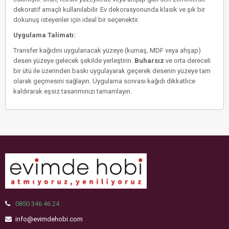
dekoratif amaçlı kullanılabilir. Ev dekorasyonunda klasik ve şık bir
dokunuş isteyenler için ideal bir seçenektir.
Uygulama Talimatı:
Transfer kağıdını uygulanacak yüzeye (kumaş, MDF veya ahşap)
desen yüzeye gelecek şekilde yerleştirin.
Buharsız
ve orta dereceli
bir ütü ile üzerinden baskı uygulayarak geçerek desenin yüzeye tam
olarak geçmesini sağlayın. Uygulama sonrası kağıdı dikkatlice
kaldırarak eşsiz tasarımınızı tamamlayın.
0850 346 46 24
info@evimdehobi.com