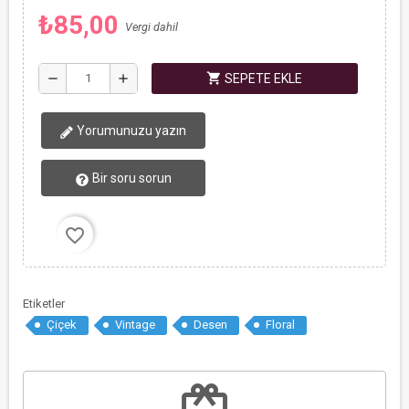
₺85,00
Vergi dahil
shopping_cart
remove
add
SEPETE EKLE
Yorumunuzu yazın
Bir soru sorun
favorite_border
Etiketler
Çiçek
Vintage
Desen
Floral
redeem