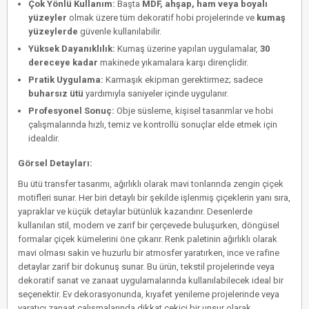
Çok Yönlü Kullanım:
Başta
MDF, ahşap, ham veya boyalı
yüzeyler
olmak üzere tüm dekoratif hobi projelerinde ve
kumaş
yüzeylerde
güvenle kullanılabilir.
Yüksek Dayanıklılık:
Kumaş üzerine yapılan uygulamalar,
30
dereceye kadar
makinede yıkamalara karşı dirençlidir.
Pratik Uygulama:
Karmaşık ekipman gerektirmez; sadece
buharsız ütü
yardımıyla saniyeler içinde uygulanır.
Profesyonel Sonuç:
Obje süsleme, kişisel tasarımlar ve hobi
çalışmalarında hızlı, temiz ve kontrollü sonuçlar elde etmek için
idealdir.
Görsel Detayları:
Bu ütü transfer tasarımı, ağırlıklı olarak mavi tonlarında zengin çiçek
motifleri sunar. Her biri detaylı bir şekilde işlenmiş çiçeklerin yanı sıra,
yapraklar ve küçük detaylar bütünlük kazandırır. Desenlerde
kullanılan stil, modern ve zarif bir çerçevede buluşurken, döngüsel
formalar çiçek kümelerini öne çıkarır. Renk paletinin ağırlıklı olarak
mavi olması sakin ve huzurlu bir atmosfer yaratırken, ince ve rafine
detaylar zarif bir dokunuş sunar. Bu ürün, tekstil projelerinde veya
dekoratif sanat ve zanaat uygulamalarında kullanılabilecek ideal bir
seçenektir. Ev dekorasyonunda, kıyafet yenileme projelerinde veya
yaratıcı zanaat çalışmalarında dikkat çekici bir unsur olarak