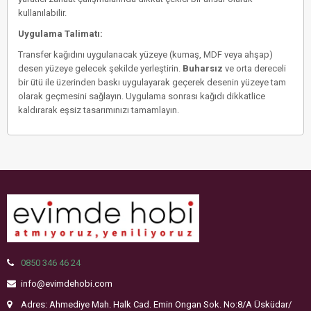
kullanılabilir.
Uygulama Talimatı:
Transfer kağıdını uygulanacak yüzeye (kumaş, MDF veya ahşap)
desen yüzeye gelecek şekilde yerleştirin.
Buharsız
ve orta dereceli
bir ütü ile üzerinden baskı uygulayarak geçerek desenin yüzeye tam
olarak geçmesini sağlayın. Uygulama sonrası kağıdı dikkatlice
kaldırarak eşsiz tasarımınızı tamamlayın.
0850 346 46 24
info@evimdehobi.com
Adres: Ahmediye Mah. Halk Cad. Emin Ongan Sok. No:8/A Üsküdar/