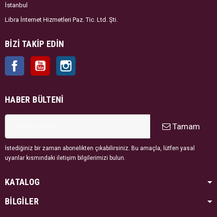
İstanbul
Libra İnternet Hizmetleri Paz. Tic. Ltd. Şti.
BIZI TAKIP EDIN
Facebook
YouTube
Instagram
HABER BÜLTENI
Tamam
İstediğiniz bir zaman abonelikten çıkabilirsiniz. Bu amaçla, lütfen yasal
uyarılar kısmındaki iletişim bilgilerimizi bulun.
KATALOG
BİLGİLER