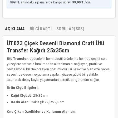
999 TL altındaki siparişlerde kargo ücreti
99,90 TL
’dir.
AÇIKLAMA
BILGI KARTI
SORULAR(SSS)
ÜT023 Çiçek Desenli Diamond Craft Ütü
Transfer Kağıdı 25x35cm
Ütü Transfer
, desenlerin hem tekstil ürünlerine hem de çeşitli sert
yüzeylere net ve iz bırakmadan aktarılmasını sağlayan, pratik ve
profesyonel bir dekorasyon çözümüdür. Isı ile aktive olan özel yapısı
sayesinde desen, uygulama yapılan yüzeye güçlü bir şekilde
tutunarak detay kaybı yaşatmadan estetik bir görünüm sağlar.
Ürün Ölçü Bilgileri:
Kağıt Ölçüsü:
25x35 cm
Baskı Alanı:
Yaklaşık 22,5x29,5 cm
Öne Çıkan Özellikler ve Kullanım Alanları: