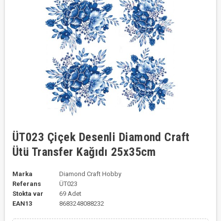
ÜT023 Çiçek Desenli Diamond Craft
Ütü Transfer Kağıdı 25x35cm
Marka
Diamond Craft Hobby
Referans
ÜT023
Stokta var
69 Adet
EAN13
8683248088232