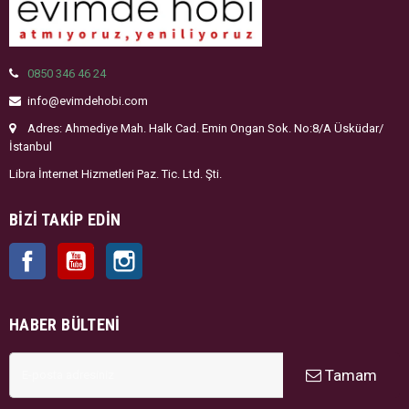
0850 346 46 24
info@evimdehobi.com
Adres: Ahmediye Mah. Halk Cad. Emin Ongan Sok. No:8/A Üsküdar/
İstanbul
Libra İnternet Hizmetleri Paz. Tic. Ltd. Şti.
BIZI TAKIP EDIN
Facebook
YouTube
Instagram
HABER BÜLTENI
Tamam