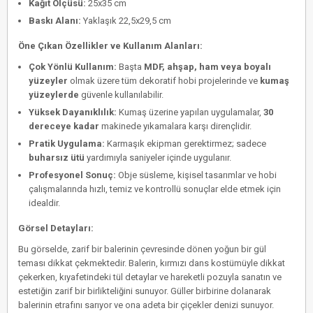
Kağıt Ölçüsü:
25x35 cm
Baskı Alanı:
Yaklaşık 22,5x29,5 cm
Öne Çıkan Özellikler ve Kullanım Alanları:
Çok Yönlü Kullanım:
Başta
MDF, ahşap, ham veya boyalı
yüzeyler
olmak üzere tüm dekoratif hobi projelerinde ve
kumaş
yüzeylerde
güvenle kullanılabilir.
Yüksek Dayanıklılık:
Kumaş üzerine yapılan uygulamalar,
30
dereceye kadar
makinede yıkamalara karşı dirençlidir.
Pratik Uygulama:
Karmaşık ekipman gerektirmez; sadece
buharsız ütü
yardımıyla saniyeler içinde uygulanır.
Profesyonel Sonuç:
Obje süsleme, kişisel tasarımlar ve hobi
çalışmalarında hızlı, temiz ve kontrollü sonuçlar elde etmek için
idealdir.
Görsel Detayları:
Bu görselde, zarif bir balerinin çevresinde dönen yoğun bir gül
teması dikkat çekmektedir. Balerin, kırmızı dans kostümüyle dikkat
çekerken, kıyafetindeki tül detaylar ve hareketli pozuyla sanatın ve
estetiğin zarif bir birlikteliğini sunuyor. Güller birbirine dolanarak
balerinin etrafını sarıyor ve ona adeta bir çiçekler denizi sunuyor.