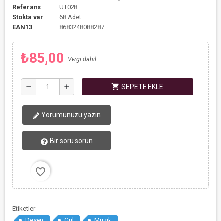
Referans
ÜT028
Stokta var
68 Adet
EAN13
8683248088287
₺85,00
Vergi dahil
shopping_cart
remove
add
SEPETE EKLE
Yorumunuzu yazın
Bir soru sorun
favorite_border
Etiketler
Desen
Gül
Müzik