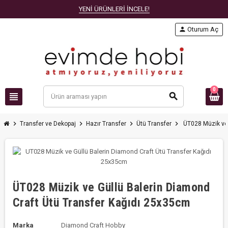
YENİ ÜRÜNLERİ İNCELE!
person
Oturum Aç
0
view_headline
search
chevron_right
chevron_right
chevron_right
chevron_right
Transfer ve Dekopaj
Hazır Transfer
Ütü Transfer
ÜT028 Müzik ve 
ÜT028 Müzik ve Güllü Balerin Diamond
Craft Ütü Transfer Kağıdı 25x35cm
Marka
Diamond Craft Hobby