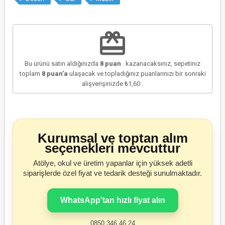
redeem
Bu ürünü satın aldığınızda
8
puan
. kazanacaksınız, sepetiniz
toplam
8
puan'a
ulaşacak ve topladığınız puanlarınızı bir sonraki
alışverişinizde
₺1,60
.
Kurumsal ve toptan alım
seçenekleri mevcuttur
Atölye, okul ve üretim yapanlar için yüksek adetli
siparişlerde özel fiyat ve tedarik desteği sunulmaktadır.
WhatsApp’tan hızlı fiyat alın
0850 346 46 24