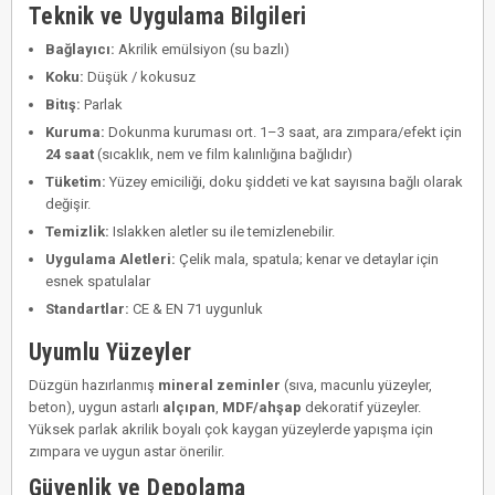
Teknik ve Uygulama Bilgileri
Bağlayıcı:
Akrilik emülsiyon (su bazlı)
Koku:
Düşük / kokusuz
Bitış:
Parlak
Kuruma:
Dokunma kuruması ort. 1–3 saat, ara zımpara/efekt için
24 saat
(sıcaklık, nem ve film kalınlığına bağlıdır)
Tüketim:
Yüzey emiciliği, doku şiddeti ve kat sayısına bağlı olarak
değişir.
Temizlik:
Islakken aletler su ile temizlenebilir.
Uygulama Aletleri:
Çelik mala, spatula; kenar ve detaylar için
esnek spatulalar
Standartlar:
CE & EN 71 uygunluk
Uyumlu Yüzeyler
Düzgün hazırlanmış
mineral zeminler
(sıva, macunlu yüzeyler,
beton), uygun astarlı
alçıpan
,
MDF/ahşap
dekoratif yüzeyler.
Yüksek parlak akrilik boyalı çok kaygan yüzeylerde yapışma için
zımpara ve uygun astar önerilir.
Güvenlik ve Depolama