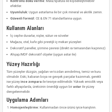
Kontrollü doku verme:
Mala/spatula ile kişiselleştirilebilir
efektler.
Uyumluluk:
Uygun astarlama ile bir çok mineral ve akrilik zemin.
Güvenli formül:
CE & EN 71 standartlarına uygun.
Kullanım Alanları
İç cephe duvarlar, nişler, sütun ve söveler
Mağaza, otel, kafe gibi prestijli iç mekan yüzeyleri
Dekoratif paneller, şömine çevresi (direkt ısı temasından kaçınınız)
Ahşap/MDF dekoratif objeler (uygun astar ile)
Yüzey Hazırlığı
Tüm yüzeyler düzgün, yağdan ve tozdan arındırılmış, temiz ve kuru
olmalıdır. Eski, kabaran boya ve gevşek parçalar kazınmalı; gerekli
ise yüzey
ince zımpara
ile tesviye edilmelidir. Yüksek emicilik veya
farklı altyapılarda, üreticinin önerdiği uygun bir
astar
ile yüzey
dengelenmelidir.
Uygulama Adımları
Homojenleştirme:
Kullanmadan önce ürünü iyice karıştırın.