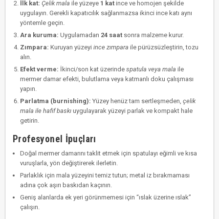
İlk kat:
Çelik mala
ile yüzeye
1 kat
ince ve homojen şekilde
uygulayın. Gerekli kapatıcılık sağlanmazsa ikinci ince katı aynı
yöntemle geçin.
Ara kuruma:
Uygulamadan
24 saat
sonra malzeme kurur.
Zımpara:
Kuruyan yüzeyi
ince zımpara
ile pürüzsüzleştirin, tozu
alın.
Efekt verme:
İkinci/son kat üzerinde
spatula veya mala
ile
mermer damar efekti, bulutlama veya katmanlı doku çalışması
yapın.
Parlatma (burnishing):
Yüzey henüz tam sertleşmeden,
çelik
mala ile hafif baskı
uygulayarak yüzeyi parlak ve kompakt hale
getirin.
Profesyonel İpuçları
Doğal mermer damarını taklit etmek için spatulayı eğimli ve kısa
vuruşlarla, yön değiştirerek ilerletin.
Parlaklık için mala yüzeyini temiz tutun; metal iz bırakmaması
adına çok aşırı baskıdan kaçının.
Geniş alanlarda ek yeri görünmemesi için “ıslak üzerine ıslak”
çalışın.