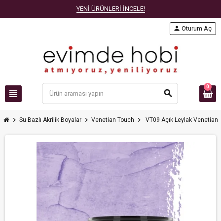
YENİ ÜRÜNLERİ İNCELE!
person
Oturum Aç
0
view_headline
search
chevron_right
chevron_right
chevron_right
Su Bazlı Akrilik Boyalar
Venetian Touch
VT09 Açık Leylak Venetian