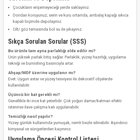
Çocukların erişemeyeceği yerde saklayınız.
Dondan koruyunuz; serin ve kuru ortamda, ambalaj kapağı sıkıca
kapalı biçimde depolayınız.
Cilt/ göz temasında bol su ile yıkayınız.
Sıkça Sorulan Sorular (SSS)
Bu ürünle tam ayna parlaklığı elde edilir mi?
Ürün yüksek parlak bitiş sağlar. Parlaklık; yüzey hazırlığı, uygulama
tekniği ve burnishing basıncıyla artar.
Ahşap/MDF üzerine uygulanır mı?
Evet. Uygun astar ve yüzey tesviyesi ile dekoratif objelerde
kullanılabilir.
Üçüncü bir kat gerekli mi?
Genellikle iki ince kat yeterlidir. Çok yoğun damar/katman efekti
istenirse ilave çalışma katı uygulanabilir.
Temizliği nasıl yapılır?
Yüzey günlük kullanımda yumuşak, nemli bezle silinebilir. Aşındırıcı
kimyasal ve süngerlerden kaçınınız.
Uygulama Öncesi Kontrol Listesi