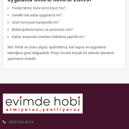
Yüzey temiz, kuru ve tozsuz mu?
Gerekli ise astar uygulandı mı?
Ürün homojen karıştırıldı mı?
Mala/spatula temiz ve pürüzsüz mü?
Katlar arasında önerilen bekleme yapıldı mı?
Not:
Renk ve doku algısı; aydınlatma, kat sayısı ve uygulama
tekniğine göre değişebilir. Proje öncesi küçük bir alanda deneme
yapmanız önerilir.
0850 346 46 24