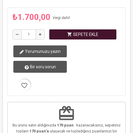
₺1.700,00
Vergi dahil
shopping_cart
remove
add
SEPETE EKLE
Yorumunuzu yazın
Bir soru sorun
favorite_border
redeem
Bu ürünü satın aldığınızda
170
puan
. kazanacaksınız, sepetiniz
toplam
170
puan'a
ulaşacak ve topladığınız puanlarınızı bir