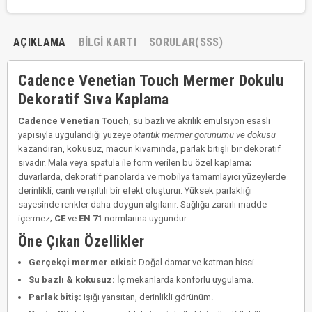
AÇIKLAMA
BILGI KARTI
SORULAR(SSS)
Cadence Venetian Touch Mermer Dokulu
Dekoratif Sıva Kaplama
Cadence Venetian Touch
, su bazlı ve akrilik emülsiyon esaslı
yapısıyla uygulandığı yüzeye
otantik mermer görünümü ve dokusu
kazandıran, kokusuz, macun kıvamında, parlak bitişli bir dekoratif
sıvadır. Mala veya spatula ile form verilen bu özel kaplama;
duvarlarda, dekoratif panolarda ve mobilya tamamlayıcı yüzeylerde
derinlikli, canlı ve ışıltılı bir efekt oluşturur. Yüksek parlaklığı
sayesinde renkler daha doygun algılanır. Sağlığa zararlı madde
içermez;
CE
ve
EN 71
normlarına uygundur.
Öne Çıkan Özellikler
Gerçekçi mermer etkisi:
Doğal damar ve katman hissi.
Su bazlı & kokusuz:
İç mekanlarda konforlu uygulama.
Parlak bitiş:
Işığı yansıtan, derinlikli görünüm.