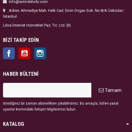
info@evimdehobi.com
Adres: Ahmediye Mah. Halk Cad. Emin Ongan Sok. No:8/A Üsküdar/
İstanbul
Libra İnternet Hizmetleri Paz. Tic. Ltd. Şti.
BIZI TAKIP EDIN
Facebook
YouTube
Instagram
HABER BÜLTENI
Tamam
İstediğiniz bir zaman abonelikten çıkabilirsiniz. Bu amaçla, lütfen yasal
uyarılar kısmındaki iletişim bilgilerimizi bulun.
KATALOG