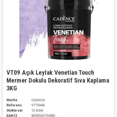
VT09 Açık Leylak Venetian Touch
Mermer Dokulu Dekoratif Sıva Kaplama
3KG
Marka
Cadence
Referans
VT79448
Stokta var
12 Adet
EAN13
8699036794483