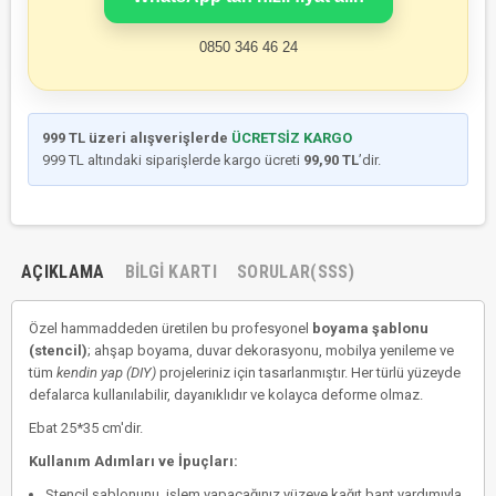
0850 346 46 24
999 TL üzeri alışverişlerde
ÜCRETSİZ KARGO
999 TL altındaki siparişlerde kargo ücreti
99,90 TL
’dir.
AÇIKLAMA
BILGI KARTI
SORULAR(SSS)
Özel hammaddeden üretilen bu profesyonel
boyama şablonu
(stencil)
; ahşap boyama, duvar dekorasyonu, mobilya yenileme ve
tüm
kendin yap (DIY)
projeleriniz için tasarlanmıştır. Her türlü yüzeyde
defalarca kullanılabilir, dayanıklıdır ve kolayca deforme olmaz.
Ebat 25*35 cm'dir.
Kullanım Adımları ve İpuçları:
Stencil şablonunu, işlem yapacağınız yüzeye kağıt bant yardımıyla