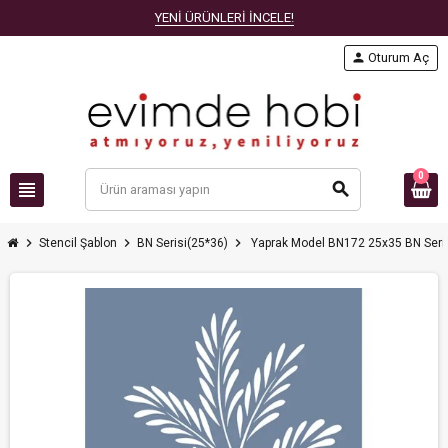
YENİ ÜRÜNLERİ İNCELE!
person
Oturum Aç
0
view_headline
search
chevron_right
chevron_right
chevron_right
Stencil Şablon
BN Serisi(25*36)
Yaprak Model BN172 25x35 BN Seris