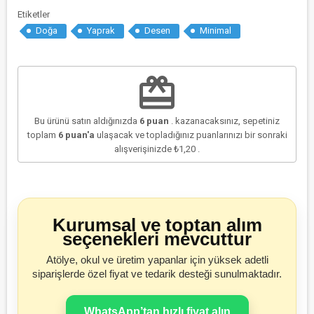
Etiketler
Doğa
Yaprak
Desen
Minimal
redeem
Bu ürünü satın aldığınızda
6
puan
. kazanacaksınız, sepetiniz
toplam
6
puan'a
ulaşacak ve topladığınız puanlarınızı bir sonraki
alışverişinizde
₺1,20
.
Kurumsal ve toptan alım
seçenekleri mevcuttur
Atölye, okul ve üretim yapanlar için yüksek adetli
siparişlerde özel fiyat ve tedarik desteği sunulmaktadır.
WhatsApp’tan hızlı fiyat alın