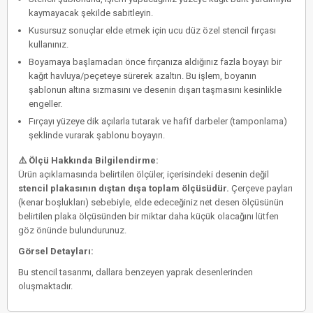
kaymayacak şekilde sabitleyin.
Kusursuz sonuçlar elde etmek için
ucu düz özel stencil fırçası
kullanınız.
Boyamaya başlamadan önce fırçanıza aldığınız fazla boyayı bir
kağıt havluya/peçeteye sürerek azaltın. Bu işlem, boyanın
şablonun altına sızmasını ve desenin dışarı taşmasını kesinlikle
engeller.
Fırçayı yüzeye dik açılarla tutarak ve hafif darbeler (tamponlama)
şeklinde vurarak şablonu boyayın.
⚠️ Ölçü Hakkında Bilgilendirme:
Ürün açıklamasında belirtilen ölçüler, içerisindeki desenin değil
stencil plakasının dıştan dışa toplam ölçüsüdür.
Çerçeve payları
(kenar boşlukları) sebebiyle, elde edeceğiniz net desen ölçüsünün
belirtilen plaka ölçüsünden bir miktar daha küçük olacağını lütfen
göz önünde bulundurunuz.
Görsel Detayları:
Bu stencil tasarımı, dallara benzeyen yaprak desenlerinden
oluşmaktadır.