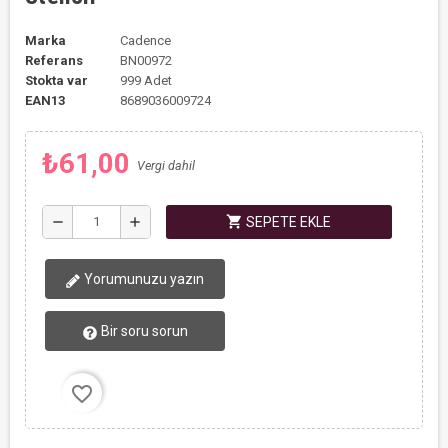
Marka
Cadence
Referans
BN00972
Stokta var
999 Adet
EAN13
8689036009724
₺61,00
Vergi dahil
shopping_cart
remove
add
SEPETE EKLE
Yorumunuzu yazın
Bir soru sorun
favorite_border