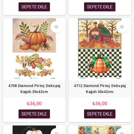
SEPETE EKLE
SEPETE EKLE
favorite_border
favorite_border
4708 Diamond Pirinç Dekopaj
4712 Diamond Pirinç Dekopaj
Kağıdı 30x42cm
Kağıdı 30x42cm
₺36,00
₺36,00
SEPETE EKLE
SEPETE EKLE