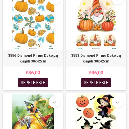
3556 Diamond Pirinç Dekopaj
3553 Diamond Pirinç Dekopaj
Kağıdı 30x42cm
Kağıdı 30x42cm
₺36,00
₺36,00
SEPETE EKLE
SEPETE EKLE
favorite_border
favorite_border