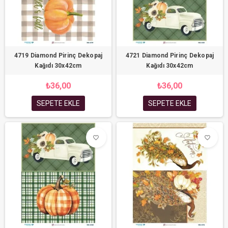
4719 Diamond Pirinç Dekopaj
4721 Diamond Pirinç Dekopaj
Kağıdı 30x42cm
Kağıdı 30x42cm
₺36,00
₺36,00
SEPETE EKLE
SEPETE EKLE
favorite_border
favorite_border