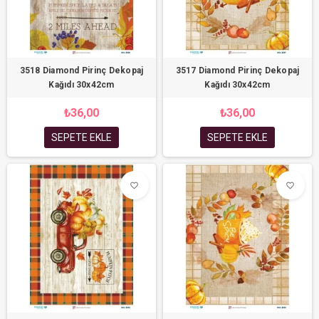
3518 Diamond Pirinç Dekopaj
3517 Diamond Pirinç Dekopaj
Kağıdı 30x42cm
Kağıdı 30x42cm
₺36,00
₺36,00
SEPETE EKLE
SEPETE EKLE
favorite_border
favorite_border