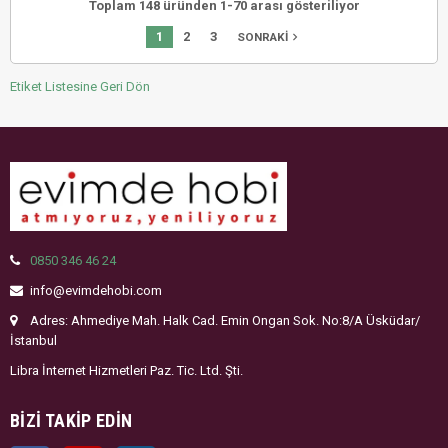
Toplam 148 üründen 1-70 arası gösteriliyor
1
2
3
navigate_next
SONRAKI
Etiket Listesine Geri Dön
0850 346 46 24
info@evimdehobi.com
Adres: Ahmediye Mah. Halk Cad. Emin Ongan Sok. No:8/A Üsküdar/
İstanbul
Libra İnternet Hizmetleri Paz. Tic. Ltd. Şti.
BIZI TAKIP EDIN