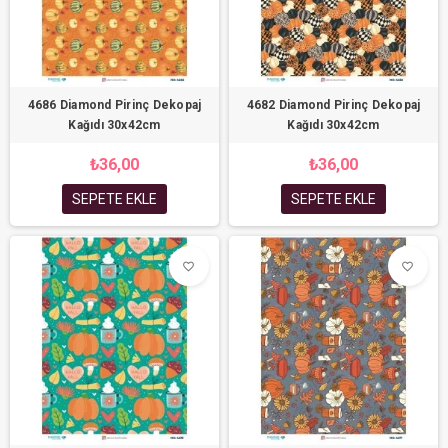
4686 Diamond Pirinç Dekopaj
4682 Diamond Pirinç Dekopaj
Kağıdı 30x42cm
Kağıdı 30x42cm
₺36,00
₺36,00
SEPETE EKLE
SEPETE EKLE
favorite_border
favorite_border