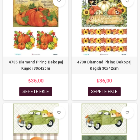
favorite_border
favorite_border
4735 Diamond Pirinç Dekopaj
4730 Diamond Pirinç Dekopaj
Kağıdı 30x42cm
Kağıdı 30x42cm
₺36,00
₺36,00
SEPETE EKLE
SEPETE EKLE
favorite_border
favorite_border