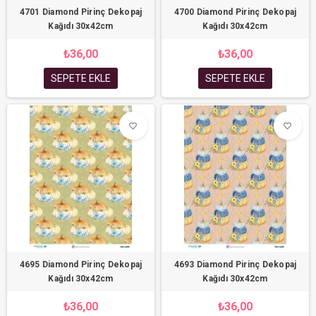
4701 Diamond Pirinç Dekopaj
4700 Diamond Pirinç Dekopaj
Kağıdı 30x42cm
Kağıdı 30x42cm
₺36,00
₺36,00
SEPETE EKLE
SEPETE EKLE
favorite_border
favorite_border
4695 Diamond Pirinç Dekopaj
4693 Diamond Pirinç Dekopaj
Kağıdı 30x42cm
Kağıdı 30x42cm
₺36,00
₺36,00