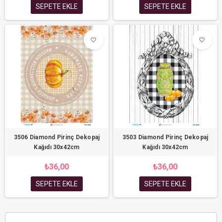
SEPETE EKLE
SEPETE EKLE
favorite_border
favorite_border
3506 Diamond Pirinç Dekopaj
3503 Diamond Pirinç Dekopaj
Kağıdı 30x42cm
Kağıdı 30x42cm
₺36,00
₺36,00
SEPETE EKLE
SEPETE EKLE