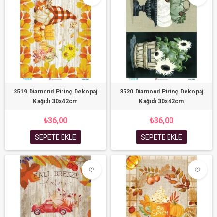
3519 Diamond Pirinç Dekopaj
3520 Diamond Pirinç Dekopaj
Kağıdı 30x42cm
Kağıdı 30x42cm
₺36,00
₺36,00
SEPETE EKLE
SEPETE EKLE
favorite_border
favorite_border