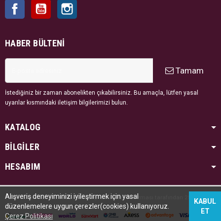
Facebook
YouTube
Instagram
HABER BÜLTENI
Tamam
İstediğiniz bir zaman abonelikten çıkabilirsiniz. Bu amaçla, lütfen yasal
uyarılar kısmındaki iletişim bilgilerimizi bulun.
KATALOG
BİLGİLER
HESABIM
Alışveriş deneyiminizi iyileştirmek için yasal
Tüm hakları saklıdır. Kredi kartı bilgileriniz PayTR firması tarafından 256bit SSL
KABUL
düzenlemelere uygun çerezler(cookies) kullanıyoruz.
sertifikası ile korunmaktadır.
ET
Çerez Politikası