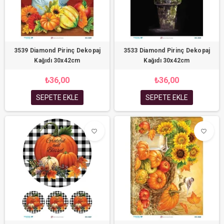
3539 Diamond Pirinç Dekopaj
3533 Diamond Pirinç Dekopaj
Kağıdı 30x42cm
Kağıdı 30x42cm
₺36,00
₺36,00
SEPETE EKLE
SEPETE EKLE
favorite_border
favorite_border