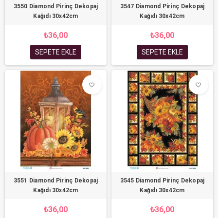
3550 Diamond Pirinç Dekopaj
3547 Diamond Pirinç Dekopaj
Kağıdı 30x42cm
Kağıdı 30x42cm
₺36,00
₺36,00
SEPETE EKLE
SEPETE EKLE
favorite_border
favorite_border
3551 Diamond Pirinç Dekopaj
3545 Diamond Pirinç Dekopaj
Kağıdı 30x42cm
Kağıdı 30x42cm
₺36,00
₺36,00