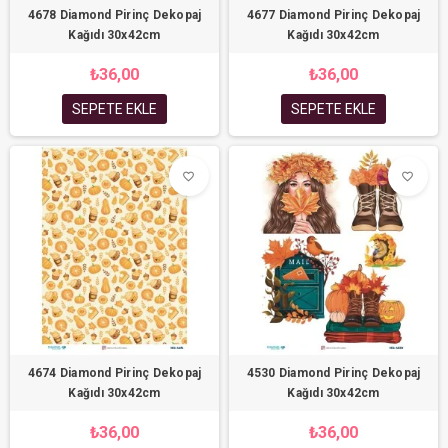
4678 Diamond Pirinç Dekopaj
4677 Diamond Pirinç Dekopaj
Kağıdı 30x42cm
Kağıdı 30x42cm
₺36,00
₺36,00
SEPETE EKLE
SEPETE EKLE
favorite_border
favorite_border
4674 Diamond Pirinç Dekopaj
4530 Diamond Pirinç Dekopaj
Kağıdı 30x42cm
Kağıdı 30x42cm
₺36,00
₺36,00