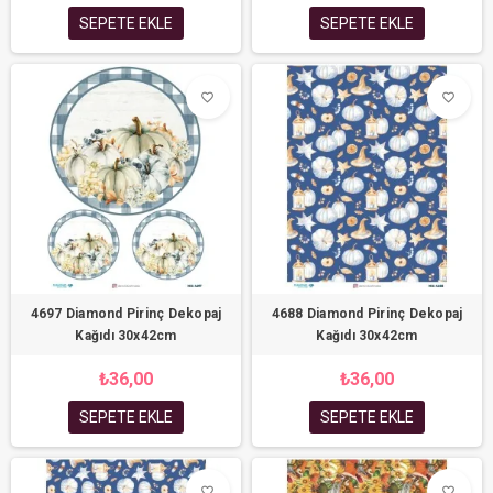
SEPETE EKLE
SEPETE EKLE
favorite_border
favorite_border
4697 Diamond Pirinç Dekopaj
4688 Diamond Pirinç Dekopaj
Kağıdı 30x42cm
Kağıdı 30x42cm
₺36,00
₺36,00
SEPETE EKLE
SEPETE EKLE
favorite_border
favorite_border