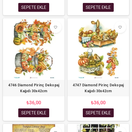
SEPETE EKLE
SEPETE EKLE
favorite_border
favorite_border
4746 Diamond Pirinç Dekopaj
4747 Diamond Pirinç Dekopaj
Kağıdı 30x42cm
Kağıdı 30x42cm
₺36,00
₺36,00
SEPETE EKLE
SEPETE EKLE