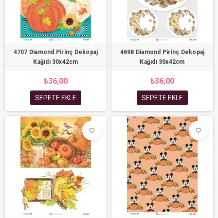
4707 Diamond Pirinç Dekopaj
4698 Diamond Pirinç Dekopaj
Kağıdı 30x42cm
Kağıdı 30x42cm
₺36,00
₺36,00
SEPETE EKLE
SEPETE EKLE
favorite_border
favorite_border