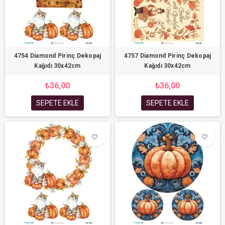
4754 Diamond Pirinç Dekopaj
4757 Diamond Pirinç Dekopaj
Kağıdı 30x42cm
Kağıdı 30x42cm
₺36,00
₺36,00
SEPETE EKLE
SEPETE EKLE
favorite_border
favorite_border