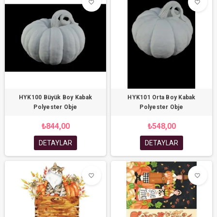
favorite_border
favorite_border
HYK100 Büyük Boy Kabak
HYK101 Orta Boy Kabak
Polyester Obje
Polyester Obje
₺844,00
₺548,00
DETAYLAR
DETAYLAR
favorite_border
favorite_border