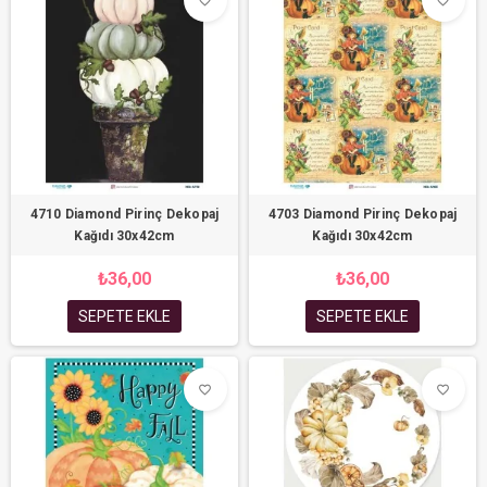
favorite_border
favorite_border
4710 Diamond Pirinç Dekopaj
4703 Diamond Pirinç Dekopaj
Kağıdı 30x42cm
Kağıdı 30x42cm
₺36,00
₺36,00
SEPETE EKLE
SEPETE EKLE
favorite_border
favorite_border