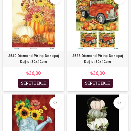
3540 Diamond Pirinç Dekopaj
3538 Diamond Pirinç Dekopaj
Kağıdı 30x42cm
Kağıdı 30x42cm
₺36,00
₺36,00
SEPETE EKLE
SEPETE EKLE
favorite_border
favorite_border