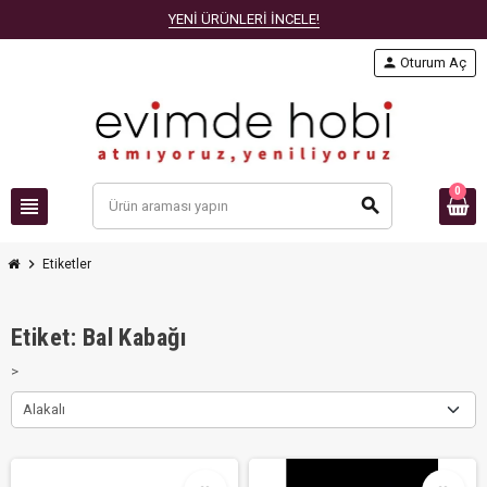
YENİ ÜRÜNLERİ İNCELE!
person
Oturum Aç
0
view_headline
search
chevron_right
Etiketler
Etiket: Bal Kabağı
>
Alakalı