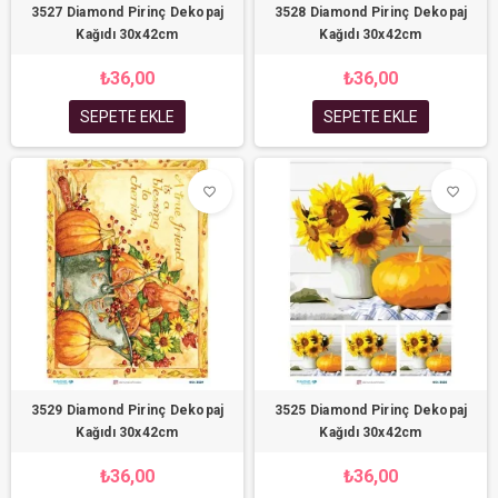
3527 Diamond Pirinç Dekopaj
3528 Diamond Pirinç Dekopaj
Kağıdı 30x42cm
Kağıdı 30x42cm
₺36,00
₺36,00
SEPETE EKLE
SEPETE EKLE
favorite_border
favorite_border
3529 Diamond Pirinç Dekopaj
3525 Diamond Pirinç Dekopaj
Kağıdı 30x42cm
Kağıdı 30x42cm
₺36,00
₺36,00