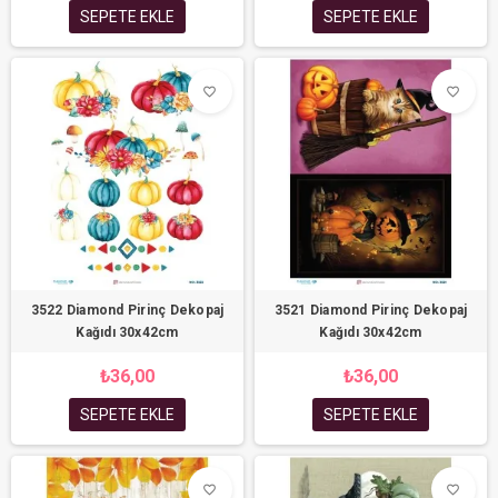
SEPETE EKLE
SEPETE EKLE
favorite_border
favorite_border
3522 Diamond Pirinç Dekopaj
3521 Diamond Pirinç Dekopaj
Kağıdı 30x42cm
Kağıdı 30x42cm
₺36,00
₺36,00
SEPETE EKLE
SEPETE EKLE
favorite_border
favorite_border