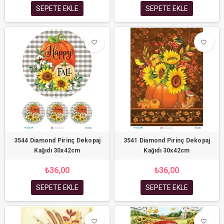
SEPETE EKLE
SEPETE EKLE
favorite_border
favorite_border
3544 Diamond Pirinç Dekopaj
3541 Diamond Pirinç Dekopaj
Kağıdı 30x42cm
Kağıdı 30x42cm
₺36,00
₺36,00
SEPETE EKLE
SEPETE EKLE
favorite_border
favorite_border