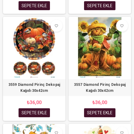
SEPETE EKLE
SEPETE EKLE
favorite_border
favorite_border
3559 Diamond Pirinç Dekopaj
3557 Diamond Pirinç Dekopaj
Kağıdı 30x42cm
Kağıdı 30x42cm
₺36,00
₺36,00
SEPETE EKLE
SEPETE EKLE
favorite_border
favorite_border