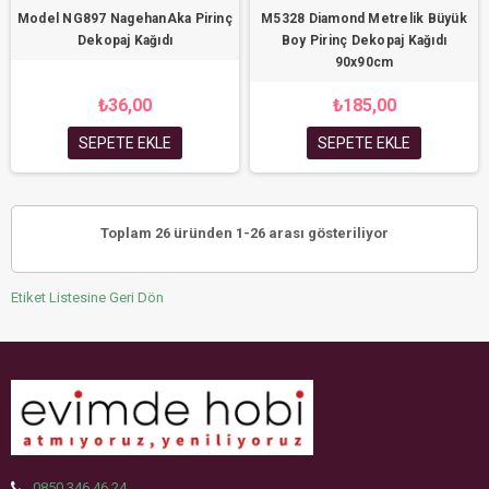
Model NG897 NagehanAka Pirinç
M5328 Diamond Metrelik Büyük
Dekopaj Kağıdı
Boy Pirinç Dekopaj Kağıdı
90x90cm
₺36,00
₺185,00
SEPETE EKLE
SEPETE EKLE
Toplam 26 üründen 1-26 arası gösteriliyor
Etiket Listesine Geri Dön
0850 346 46 24