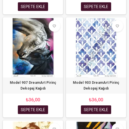
SEPETE EKLE
SEPETE EKLE
favorite_border
favorite_border
Model 907 DreamArt Pirinç
Model 903 DreamArt Pirinç
Dekopaj Kağıdı
Dekopaj Kağıdı
₺36,00
₺36,00
SEPETE EKLE
SEPETE EKLE