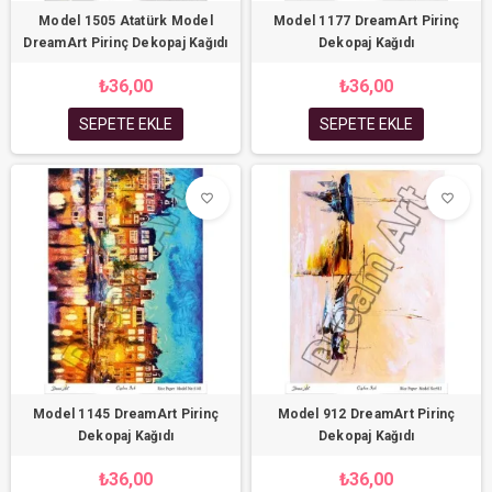
Model 1505 Atatürk Model
Model 1177 DreamArt Pirinç
DreamArt Pirinç Dekopaj Kağıdı
Dekopaj Kağıdı
₺36,00
₺36,00
SEPETE EKLE
SEPETE EKLE
favorite_border
favorite_border
Model 1145 DreamArt Pirinç
Model 912 DreamArt Pirinç
Dekopaj Kağıdı
Dekopaj Kağıdı
₺36,00
₺36,00