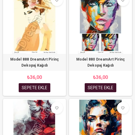
favorite_border
favorite_border
Model 888 DreamArt Pirinç
Model 880 DreamArt Pirinç
Dekopaj Kağıdı
Dekopaj Kağıdı
₺36,00
₺36,00
SEPETE EKLE
SEPETE EKLE
favorite_border
favorite_border