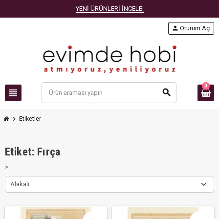
YENİ ÜRÜNLERİ İNCELE!
person
Oturum Aç
0
view_headline
search
chevron_right
Etiketler
Etiket: Fırça
>
Alakalı