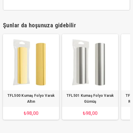
Şunlar da hoşunuza gidebilir
TFL500 Kumaş Folyo Varak
TFL501 Kumaş Folyo Varak
TFL
Altın
Gümüş
Ra
₺98,00
₺98,00