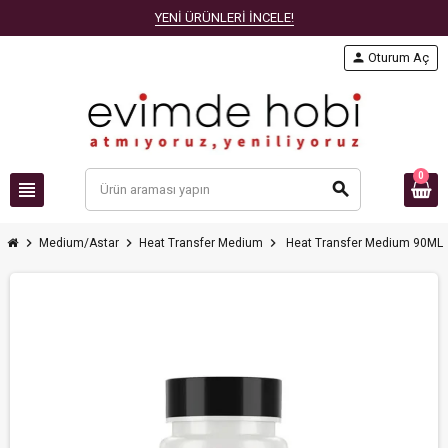
YENİ ÜRÜNLERİ İNCELE!
person
Oturum Aç
0
view_headline
search
chevron_right
chevron_right
chevron_right
Medium/Astar
Heat Transfer Medium
Heat Transfer Medium 90ML