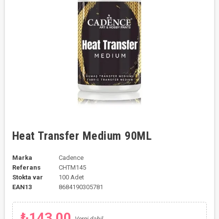
Heat Transfer Medium 90ML
Marka
Cadence
Referans
CHTM145
Stokta var
100 Adet
EAN13
8684190305781
₺143,00
Vergi dahil