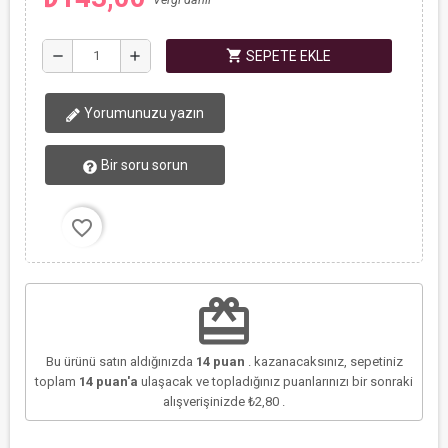
shopping_cart
remove
add
SEPETE EKLE
Yorumunuzu yazın
Bir soru sorun
favorite_border
redeem
Bu ürünü satın aldığınızda
14
puan
. kazanacaksınız, sepetiniz
toplam
14
puan'a
ulaşacak ve topladığınız puanlarınızı bir sonraki
alışverişinizde
₺2,80
.