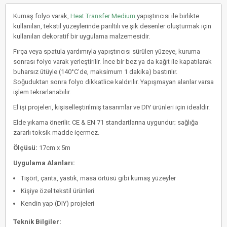
Kumaş folyo varak,
Heat Transfer Medium
yapıştırıcısı ile birlikte
kullanılan, tekstil yüzeylerinde parıltılı ve şık desenler oluşturmak için
kullanılan dekoratif bir uygulama malzemesidir.
Fırça veya spatula yardımıyla yapıştırıcısı sürülen yüzeye, kuruma
sonrası folyo varak yerleştirilir. İnce bir bez ya da kağıt ile kapatılarak
buharsız ütüyle (140°C’de, maksimum 1 dakika) bastırılır.
Soğuduktan sonra folyo dikkatlice kaldırılır. Yapışmayan alanlar varsa
işlem tekrarlanabilir.
El işi projeleri, kişiselleştirilmiş tasarımlar ve DIY ürünleri için idealdir.
Elde yıkama önerilir. CE & EN 71 standartlarına uygundur; sağlığa
zararlı toksik madde içermez.
Ölçüsü:
17cm x 5m
Uygulama Alanları:
Tişört, çanta, yastık, masa örtüsü gibi kumaş yüzeyler
Kişiye özel tekstil ürünleri
Kendin yap (DIY) projeleri
Teknik Bilgiler: