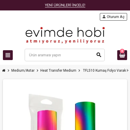
YENİ ÜRÜNLERİ İNCELE!
person
Oturum Aç
0
view_headline
search
chevron_right
chevron_right
chevron_right
Medium/Astar
Heat Transfer Medium
TFL510 Kumaş Folyo Varak Ho