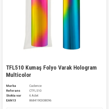
TFL510 Kumaş Folyo Varak Hologram
Multicolor
Marka
Cadence
Referans
CTFL510
Stokta var
6 Adet
EAN13
8684190308096