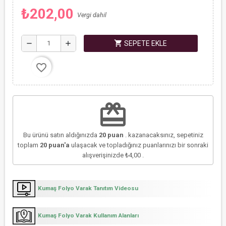
₺202,00
Vergi dahil
shopping_cart
remove
add
SEPETE EKLE
favorite_border
redeem
Bu ürünü satın aldığınızda
20
puan
. kazanacaksınız, sepetiniz
toplam
20
puan'a
ulaşacak ve topladığınız puanlarınızı bir sonraki
alışverişinizde
₺4,00
.
Kumaş Folyo Varak Tanıtım Videosu
Kumaş Folyo Varak Kullanım Alanları