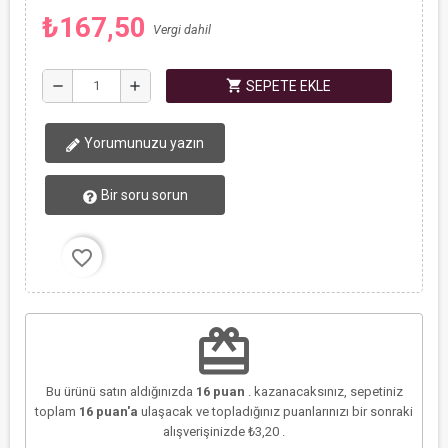
₺167,50
Vergi dahil
shopping_cart
remove
add
SEPETE EKLE
Yorumunuzu yazın
Bir soru sorun
favorite_border
redeem
Bu ürünü satın aldığınızda
16
puan
. kazanacaksınız, sepetiniz
toplam
16
puan'a
ulaşacak ve topladığınız puanlarınızı bir sonraki
alışverişinizde
₺3,20
.