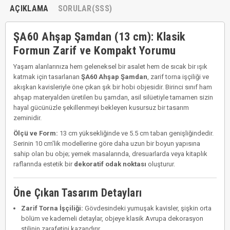
AÇIKLAMA
SORULAR(SSS)
ŞA60 Ahşap Şamdan (13 cm): Klasik
Formun Zarif ve Kompakt Yorumu
Yaşam alanlarınıza hem geleneksel bir asalet hem de sıcak bir ışık
katmak için tasarlanan
ŞA60 Ahşap Şamdan
, zarif torna işçiliği ve
akışkan kavisleriyle öne çıkan şık bir hobi objesidir. Birinci sınıf ham
ahşap materyalden üretilen bu şamdan, asil silüetiyle tamamen sizin
hayal gücünüzle şekillenmeyi bekleyen kusursuz bir tasarım
zeminidir.
Ölçü ve Form:
13 cm yüksekliğinde ve 5.5 cm taban genişliğindedir.
Serinin 10 cm'lik modellerine göre daha uzun bir boyun yapısına
sahip olan bu obje; yemek masalarında, dresuarlarda veya kitaplık
raflarında estetik bir
dekoratif odak noktası
oluşturur.
Öne Çıkan Tasarım Detayları
Zarif Torna İşçiliği:
Gövdesindeki yumuşak kavisler, şişkin orta
bölüm ve kademeli detaylar, objeye klasik Avrupa dekorasyon
stilinin zarafetini kazandırır.