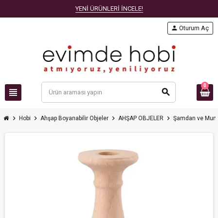
YENİ ÜRÜNLERİ İNCELE!
person
Oturum Aç
0
view_headline
search
chevron_right
chevron_right
chevron_right
chevron_right
Hobi
Ahşap Boyanabilir Objeler
AHŞAP OBJELER
Şamdan ve Muml