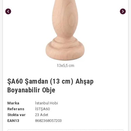
chevron_left
chevron_right
ŞA60 Şamdan (13 cm) Ahşap
Boyanabilir Obje
Marka
İstanbul Hobi
Referans
İSTŞA60
Stokta var
23 Adet
EAN13
8682368057203