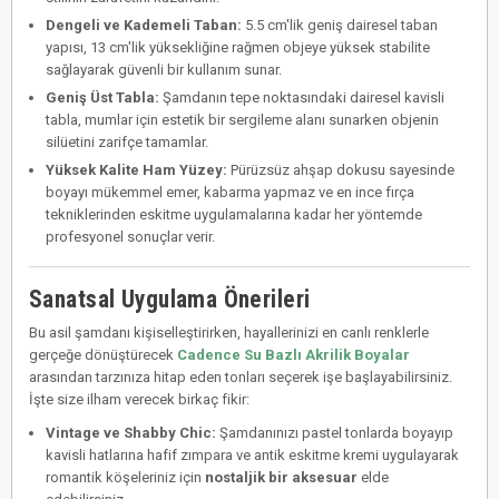
Dengeli ve Kademeli Taban:
5.5 cm'lik geniş dairesel taban
yapısı, 13 cm'lik yüksekliğine rağmen objeye yüksek stabilite
sağlayarak güvenli bir kullanım sunar.
Geniş Üst Tabla:
Şamdanın tepe noktasındaki dairesel kavisli
tabla, mumlar için estetik bir sergileme alanı sunarken objenin
silüetini zarifçe tamamlar.
Yüksek Kalite Ham Yüzey:
Pürüzsüz ahşap dokusu sayesinde
boyayı mükemmel emer, kabarma yapmaz ve en ince fırça
tekniklerinden eskitme uygulamalarına kadar her yöntemde
profesyonel sonuçlar verir.
Sanatsal Uygulama Önerileri
Bu asil şamdanı kişiselleştirirken, hayallerinizi en canlı renklerle
gerçeğe dönüştürecek
Cadence Su Bazlı Akrilik Boyalar
arasından tarzınıza hitap eden tonları seçerek işe başlayabilirsiniz.
İşte size ilham verecek birkaç fikir:
Vintage ve Shabby Chic:
Şamdanınızı pastel tonlarda boyayıp
kavisli hatlarına hafif zımpara ve antik eskitme kremi uygulayarak
romantik köşeleriniz için
nostaljik bir aksesuar
elde