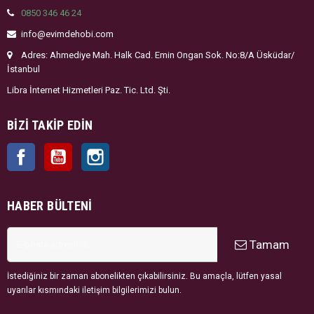
0850 346 46 24
info@evimdehobi.com
Adres: Ahmediye Mah. Halk Cad. Emin Ongan Sok. No:8/A Üsküdar/
İstanbul
Libra İnternet Hizmetleri Paz. Tic. Ltd. Şti.
BIZI TAKIP EDIN
Facebook
YouTube
Instagram
HABER BÜLTENI
Tamam
İstediğiniz bir zaman abonelikten çıkabilirsiniz. Bu amaçla, lütfen yasal
uyarılar kısmındaki iletişim bilgilerimizi bulun.