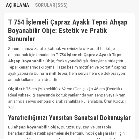
AÇIKLAMA
SORULAR(SSS)
T 754 İşlemeli Çapraz Ayaklı Tepsi Ahşap
Boyanabilir Obje: Estetik ve Pratik
Sunumlar
Sunumlarınıza zarafet katmak ve evinizde dekoratif bir köşe
oluşturmak için tasarlanan
T 754 İşlemeli Çapraz Ayaklı Tepsi
Ahşap Boyanabilir Obje
, fonksiyonelliği şık detaylarla birleştirir.
Tepsi kenarlarındaki oymalı lazer kesim motifleri ve portatif çapraz
ayak yapısı ile bu
ham mdf tepsi
, hem servis hem de dekorasyon
amaçlı kullanım için idealdir.
Ölçüleri:
75 cm (Yükseklik) x 62 cm (Genişlik) x 46 cm (Derinlik).
İdeal yüksekliği sayesinde koltuk yanlarında yan sehpa veya ikram
anlarında servis sehpası olarak rahatlıkla kullanılabilir. Ürün Kodu: T
754.
Yaratıcılığınızı Yansıtan Sanatsal Dokunuşlar
Bu
ahşap boyanabilir obje
, pürüzsüz yüzeyi ve üst tabla
kenarlarındaki estetik işlemeleri ile her türlü
hobi çalışmaları
için