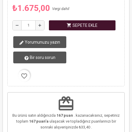
₺1.675,00
Vergi dahil
shopping_cart
remove
add
SEPETE EKLE
Yorumunuzu yazın
Bir soru sorun
favorite_border
redeem
Bu ürünü satın aldığınızda
167
puan
. kazanacaksınız, sepetiniz
toplam
167
puan'a
ulaşacak ve topladığınız puanlarınızı bir
sonraki alışverişinizde
₺33,40
.