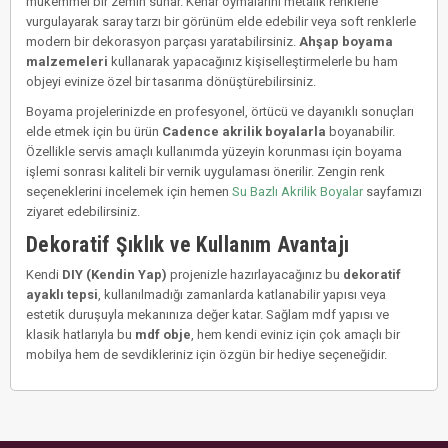
mükemmel bir zemin sunar. Kenar oymalarını metalik renklerle
vurgulayarak saray tarzı bir görünüm elde edebilir veya soft renklerle
modern bir dekorasyon parçası yaratabilirsiniz.
Ahşap boyama
malzemeleri
kullanarak yapacağınız kişiselleştirmelerle bu ham
objeyi evinize özel bir tasarıma dönüştürebilirsiniz.
Boyama projelerinizde en profesyonel, örtücü ve dayanıklı sonuçları
elde etmek için bu ürün
Cadence akrilik boyalarla
boyanabilir.
Özellikle servis amaçlı kullanımda yüzeyin korunması için boyama
işlemi sonrası kaliteli bir vernik uygulaması önerilir. Zengin renk
seçeneklerini incelemek için hemen
Su Bazlı Akrilik Boyalar
sayfamızı
ziyaret edebilirsiniz.
Dekoratif Şıklık ve Kullanım Avantajı
Kendi
DIY (Kendin Yap)
projenizle hazırlayacağınız bu
dekoratif
ayaklı tepsi
, kullanılmadığı zamanlarda katlanabilir yapısı veya
estetik duruşuyla mekanınıza değer katar. Sağlam mdf yapısı ve
klasik hatlarıyla bu
mdf obje
, hem kendi eviniz için çok amaçlı bir
mobilya hem de sevdikleriniz için özgün bir hediye seçeneğidir.