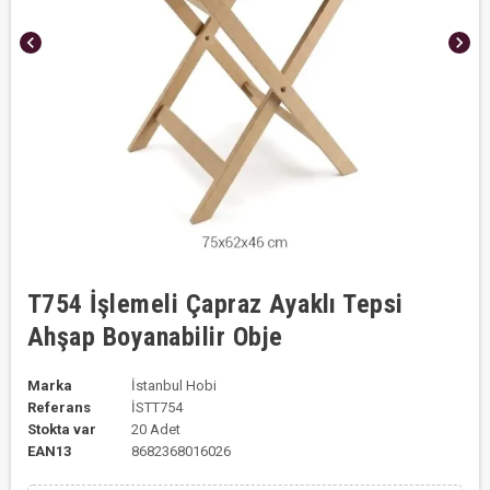
chevron_left
chevron_right
T754 İşlemeli Çapraz Ayaklı Tepsi
Ahşap Boyanabilir Obje
Marka
İstanbul Hobi
Referans
İSTT754
Stokta var
20 Adet
EAN13
8682368016026